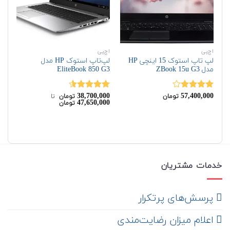
اچ‌پی
اچ‌پی
اچ‌
لپ تاپ استوک 15 اینچی HP
لپ‌تاپ استوک HP مدل
مدل ZBook 15u G3
EliteBook 850 G3
مدل 15-A9
00
38,700,000
57,400,000
نمره
نمره
4.50
نم
تومان
تومان
‌ تا ‌
47,650,000
تومان
4.00
از 5
از 5
00
خدمات مشتریان
‌ پرسش‌های پرتکرار
اعلام میزان رضایت‌مندی