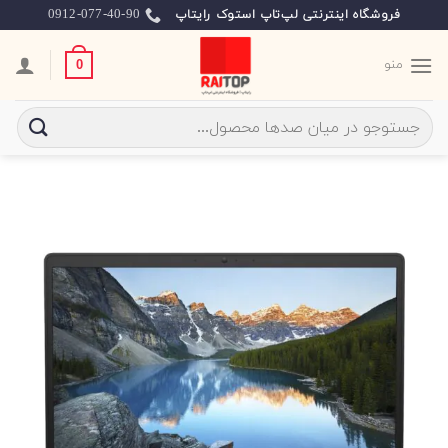
Ski
0912-077-40-90
فروشگاه اینترنتی لپ‌تاپ استوک رایتاپ
t
conten
منو
0
جستجو
برای: