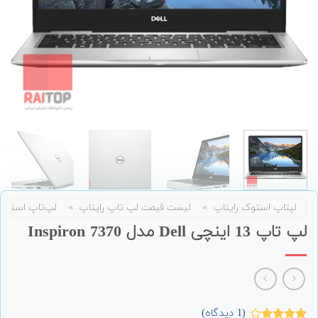
لپتاپ استوک رایتاپ
»
لیست قیمت لپ تاپ رایتاپ
»
لپ‌تاپ استوک
لپ تاپ 13 اینچی Dell مدل Inspiron 7370
(
1
دیدگاه)