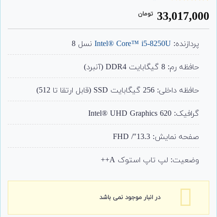
1
امتیاز
33,017,000
تومان
4.00
از 5
امتیاز
مشتری
پردازنده:
Intel® Core™ i5-8250U
نسل 8
حافظه رم: 8 گیگابایت DDR4 (آنبرد)
حافظه داخلی: 256 گیگابایت SSD (قابل ارتقا تا 512)
گرافیک: Intel® UHD Graphics 620
صفحه نمایش: 13.3″/ FHD
وضعیت: لپ تاپ استوک A++
در انبار موجود نمی باشد