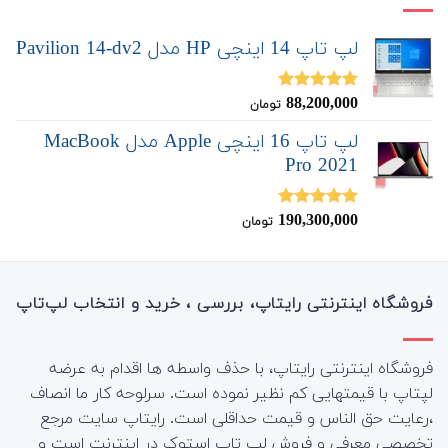
لپ تاپ 14 اینچی HP مدل Pavilion 14-dv2
88,200,000
نمره
5.00
تومان
از 5
لپ تاپ 16 اینچی Apple مدل MacBook
Pro 2021
190,300,000
نمره
5.00
تومان
از 5
فروشگاه اینترنتی رایتاپ، بررسی ، خرید و انتخاب لپ‌تاپ
فروشگاه اینترنتی رایتاپ، با حذف واسطه ها اقدام به عرضه
لپتاپ با قیمتهایی کم نظیر نموده است. سرلوحه کار ما انصاف
،رعایت حق الناس و قیمت حداقلی است. رایتاپ سایت مرجع
تخصصی معرفی و فروش لپ تاپ استوک در اینترنت است و