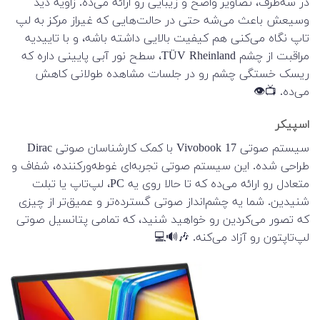
در سه‌طرف، تصاویر واضح و زیبایی رو ارائه می‌ده. زاویه دید
وسیعش باعث می‌شه حتی در حالت‌هایی که غیراز مرکز به لپ
تاپ نگاه می‌کنی هم کیفیت بالایی داشته باشه، و با تاییدیه
مراقبت از چشم TÜV Rheinland، سطح نور آبی پایینی داره که
ریسک خستگی چشم رو در جلسات مشاهده طولانی کاهش
می‌ده. 📺👁️
اسپیکر
سیستم صوتی Vivobook 17 با کمک کارشناسان صوتی Dirac
طراحی شده. این سیستم صوتی تجربه‌ای غوطه‌ورکننده، شفاف و
متعادل رو ارائه می‌ده که تا حالا روی یه PC، لپ‌تاپ یا تبلت
شنیدین. شما یه چشم‌انداز صوتی گسترده‌تر و عمیق‌تر از چیزی
که تصور می‌کردین رو خواهید شنید، که تمامی پتانسیل صوتی
لپ‌تاپتون رو آزاد می‌کنه. 🎶🔊💻