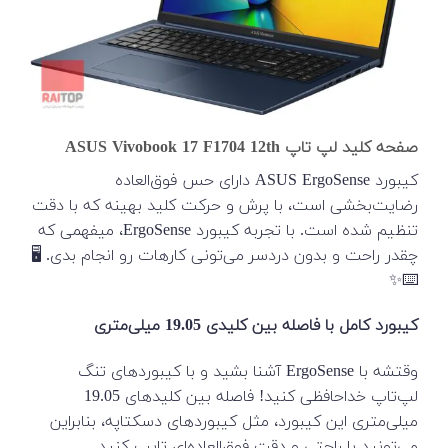
صفحه کلید لپ تاپ ASUS Vivobook 17 F1704 12th
کیبورد ASUS ErgoSense دارای حس فوق‌العاده
رضایت‌بخشی است، با پرش و حرکت کلید بهینه که با دقت
تنظیم شده است. با تجربه کیبورد ErgoSense، میفهمی که
چقدر راحت و بدون دردسر می‌تونی کارهات رو انجام بدی. 🖥️
⌨️✨
کیبورد کامل با فاصله بین کلیدی 19.05 میلی‌متری
وقتشه با ErgoSense آشنا بشید و با کیبوردهای تنگ
لپ‌تاپ خداحافظی کنید! فاصله بین کلیدهای 19.05
میلی‌متری این کیبورد، مثل کیبوردهای دسکتاپه، بنابراین
می‌تونید با راحتی و دقت فوق‌العاده‌ای تایپ کنید.