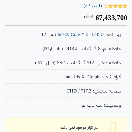
(
1
دیدگاه)
1
امتیاز
67,433,700
تومان
4.00
از 5
امتیاز
مشتری
پردازنده:
Intel® Core™ i5-1235U
نسل 12
حافظه رم: 8 گیگابایت DDR4 (قابل ارتقا)
حافظه داخلی: 512 گیگابایت SSD (قابل ارتقا)
گرافیک: Intel Iris Xᵉ Graphics
صفحه نمایش: 17.3″ / FHD
وضعیت: لپ تاپ نو
در انبار موجود نمی باشد