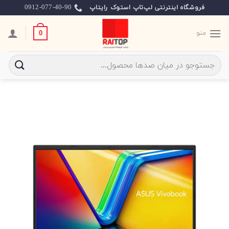
Ski
0912-077-40-90
فروشگاه اینترنتی لپ‌تاپ استوک رایتاپ
t
conten
منو
0
جستجو
برای: