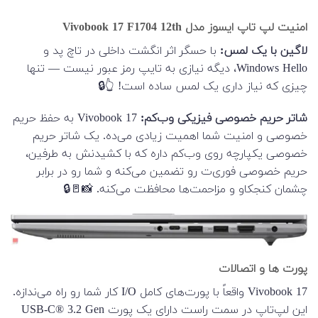
امنیت لپ تاپ ایسوز مدل Vivobook 17 F1704 12th
لاگین با یک لمس:
با حسگر اثر انگشت داخلی در تاچ پد و
Windows Hello، دیگه نیازی به تایپ رمز عبور نیست — تنها
چیزی که نیاز داری یک لمس ساده است! 👆🔒
شاتر حریم خصوصی فیزیکی وب‌کم:
Vivobook 17 به حفظ حریم
خصوصی و امنیت شما اهمیت زیادی می‌ده. یک شاتر حریم
خصوصی یکپارچه روی وب‌کم داره که با کشیدنش به طرفین،
حریم خصوصی فوری‌ت رو تضمین می‌کنه و شما رو در برابر
چشمان کنجکاو و مزاحمت‌ها محافظت می‌کنه. 📸🚪🔒
پورت ها و اتصالات
Vivobook 17 واقعاً با پورت‌های کامل I/O کار شما رو راه می‌ندازه.
این لپ‌تاپ در سمت راست دارای یک پورت USB-C® 3.2 Gen