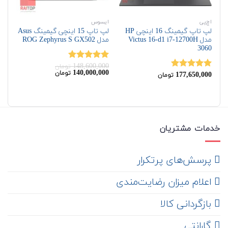
اچ‌پی
ایسوس
ای
لپ تاپ گیمینگ 16 اینچی HP
لپ تاپ 15 اینچی گیمینگ Asus
مدل Victus 16-d1 i7-12700H
مدل ROG Zephyrus S GX502
GM
3060
00
148,600,000
نمره
5.00
نم
تومان
قیمت
قیمت
140,000,000
تومان
177,650,000
از 5
از 
نمره
5.00
تومان
اصلی:
فعلی:
از 5
140,000,000
148,600,000
تومان
تومان.
بود.
خدمات مشتریان
‌ پرسش‌های پرتکرار
اعلام میزان رضایت‌مندی
‌ بازگردانی کالا
گارانتی