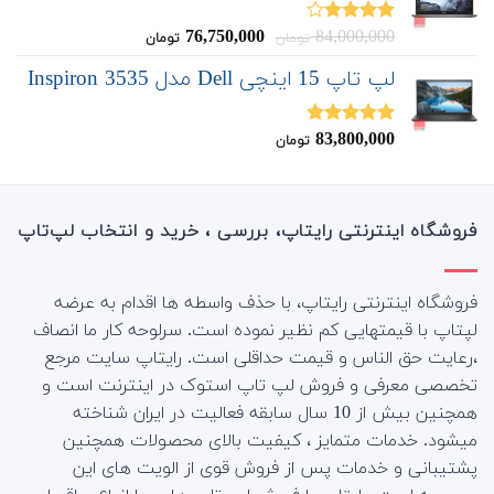
قیمت
قیمت
76,750,000
84,000,000
نمره
تومان
تومان
4.00
از 5
اصلی:
فعلی:
لپ تاپ 15 اینچی Dell مدل Inspiron 3535
76,750,000
84,000,000
تومان
تومان.
بود.
83,800,000
نمره
5.00
تومان
از 5
فروشگاه اینترنتی رایتاپ، بررسی ، خرید و انتخاب لپ‌تاپ
فروشگاه اینترنتی رایتاپ، با حذف واسطه ها اقدام به عرضه
لپتاپ با قیمتهایی کم نظیر نموده است. سرلوحه کار ما انصاف
،رعایت حق الناس و قیمت حداقلی است. رایتاپ سایت مرجع
تخصصی معرفی و فروش لپ تاپ استوک در اینترنت است و
همچنین بیش از 10 سال سابقه فعالیت در ایران شناخته
میشود. خدمات متمایز ، کیفیت بالای محصولات همچنین
پشتیبانی و خدمات پس از فروش قوی از الویت های این