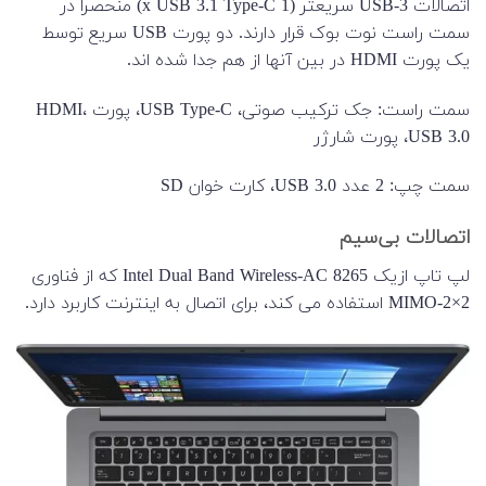
اتصالات USB-3 سریعتر (1 x USB 3.1 Type-C) منحصراً در
سمت راست نوت بوک قرار دارند. دو پورت USB سریع توسط
یک پورت HDMI در بین آنها از هم جدا شده اند.
سمت راست: جک ترکیب صوتی، USB Type-C، پورت HDMI،
USB 3.0، پورت شارژر
سمت چپ: 2 عدد USB 3.0، کارت خوان SD
اتصالات بی‌سیم
لپ تاپ ازیک Intel Dual Band Wireless-AC 8265 که از فناوری
MIMO-2×2 استفاده می کند، برای اتصال به اینترنت کاربرد دارد.