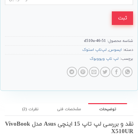
ثبت
شناسه محصول:
d510u-46-51
دسته:
ایسوس
,
لپ‌تاپ استوک
برچسب:
لپ تاپ ویووبوک
توضیحات
مشخصات فنی
نظرات (2)
نقد و بررسی لپ تاپ 15 اینچی Asus مدل VivoBook
X510UR