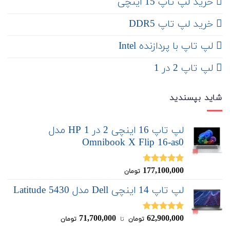
‌‌ خرید لپ تاپ 15 اینچی
خرید لپ تاپ DDR5
لپ تاپ با پردازنده Intel
لپ تاپ 2 در 1
شاید بپسندید
لپ تاپ 16 اینچی 2 در 1 HP مدل
Omnibook X Flip 16-as0
177,100,000
نمره
4.67
تومان
از 5
لپ تاپ 14 اینچی Dell مدل Latitude 5430
71,700,000
62,900,000
نمره
5.00
تومان
‌ تا ‌
تومان
از 5