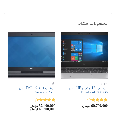
محصولات مشابه
اچ‌پی
دل
اچ‌
لپ تاپ 13 اینچی HP مدل
لپ‌تاپ استوک Dell مدل
G6
Precision 7510
EliteBook 830 G6
00
57,400,000
60,700,000
نمره
نمره
4.50
نم
تومان
تومان
‌ تا ‌
00
65,300,000
تومان
4.00
از 5
از 5
از 