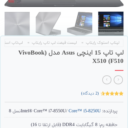
لپتاپ استوک رایتاپ
»
لیست قیمت لپ تاپ رایتاپ
»
لپ‌تاپ استوک
لپ تاپ 15 اینچی Asus مدل (VivoBook
X510 (F510
(
2
دیدگاه)
2
امتیاز
4.50
از 5 امتیاز
مشتری
پردازنده: Intel® Core™ i7-8550U
Core™ i5-8250U
/
نسل 8
حافظه رم: 8 گیگابایت DDR4 (قابل ارتقا تا 16)