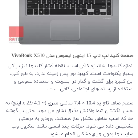
صفحه کلید لپ تاپ 15 اینچی ایسوس مدل VivoBook X510
اندازه کلیدها به اندازه کافی است. نقطه فشار کلیدها نیز در کل
بسیار یکنواخت است. کیبرد نور پس زمینه ندارد. به طور کلی،
این کیبرد برای گشت و گذار در اینترنت و استفاده عمومی و
استفاده از رسانه های اجتماعی، کافی است.
سطح صاف تاچ پد 10.4 × 7.4 سانتی متری (~ 4.1 x 2.9 اینچ) به
لمس انگشتان شما واکنش دقیق نشان می دهد. حتی در گوشه
ها، که اغلب مناطق مشکل ساز هستند، ورودی به درستی
تشخیص داده می شود. حرکات چند لمسی مانند اسکرول وب
سایت ها بدون هیچ مشکلی انجام میشود.