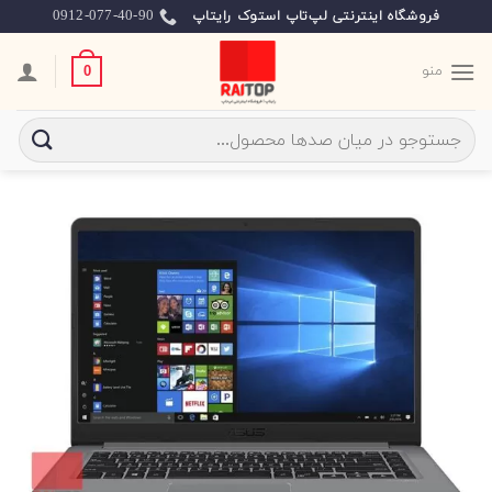
Ski
0912-077-40-90
فروشگاه اینترنتی لپ‌تاپ استوک رایتاپ
t
conten
منو
0
جستجو
برای: