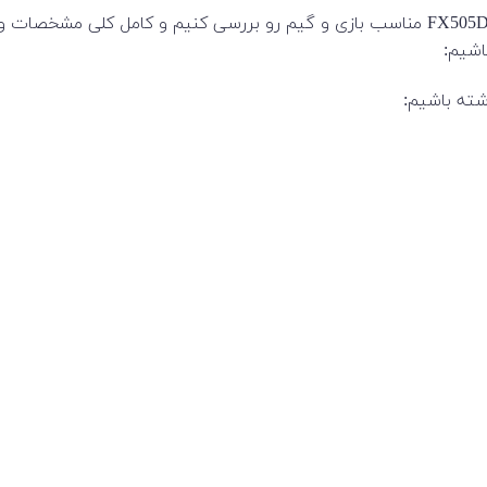
در این بخش از محصولا میخواهیم لپ تاپ 15 اینچی Asus مدل FX505DD مناسب بازی و گیم رو بر
اشیم:
شته باشیم: