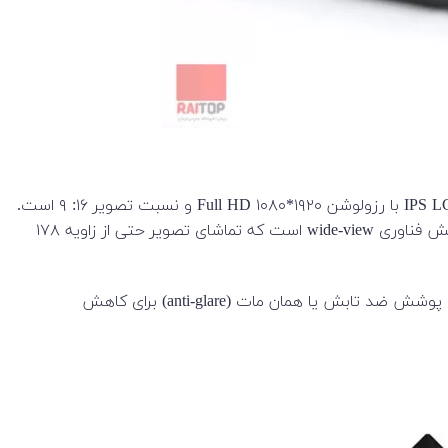
شرکت ایسوس برای لپ تاپ FX505DD صفحه نمایش بسیار با کیفیت بالایی قرار داده است. صفحه نمایش این دستگاه ۱۵.۶ اینچی IPS LCD با رزولوشن ۱۹۲۰*۱۰۸۰ Full HD و نسبت تصویر ۱۶: ۹ است.
نرخ به‌روزرسانی ۶۰ هرتزی این صفحه نمایش باعث می‌شود کاربر از دیدن آن حس خوبی داشته باشد. از دیگر ویژگی‌های این صفحه نمایش فناوری wide-view است که تماشای تصویر حتی از زاویه ۱۷۸
اغلب گیمرها زمان زیادی را برای انجام بازی به صفحه نمایش خیره می‌شوند برای همین صفحه نمایش FHD لپ‌تاپ FX505DD دارای یک پوشش ضد تابش یا همان مات (anti-glare) برای کاهش