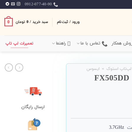
0912-077-40-90
ورود / ثبت‌نام
سبد خرید /
0
0
تومان
وش همکار
تماس با ما
راهنما
تعمیرات لپ تاپ
لپ‌تاپ استوک
»
ایسوس
ارسال رایگان
3.7G