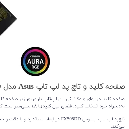
صفحه کلید و تاچ پد لپ تاپ Asus مدل FX505DD
صفحه کلید جزیره‌ای و مکانیکی این لپ‌تاپ دارای نور زیر صفحه کل
به‌دلخواه خود انتخاب کنید. فضای بین کلیدها ۱.۸ میلی‌متر است که کاملاً متعادل بوده و برای تایپ و بازی با کیبورد هیچ مشکلی وجود نخواهد داشت.
تاچ‌پد لپ تاپ ایسوس FX505DD در ابعاد
می‌کند.