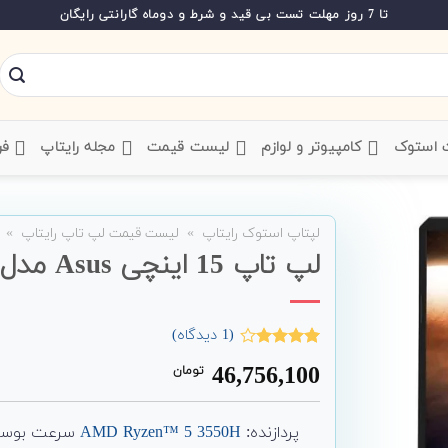
تا 7 روز مهلت تست بی قید و شرط و دوماه گارانتی رایگان
ت استوک
‌ کامپیوتر و لوازم
‌ لیست قیمت
‌ مجله رایتاپ
فر
لپتاپ استوک رایتاپ
»
لیست قیمت لپ تاپ رایتاپ
»
لپ تاپ 15 اینچی Asus مدل FX505DD
(
1
دیدگاه)
1
امتیاز
46,756,100
تومان
4.00
از 5
امتیاز
مشتری
پردازنده:
AMD Ryzen™ 5 3550H
سرعت بوست Hz