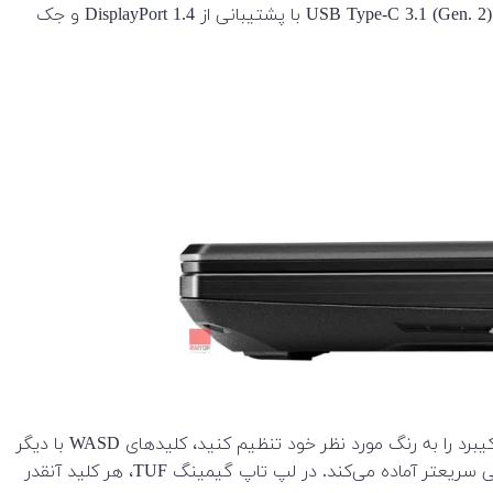
در سمت چپ، جک مخصوص شارژر، یک کانکتور شبکه RJ-45، یک خروجی HDMI 2.0b، دو پورت USB Type-A 3.1 (Gen. 1)، یک پورت USB Type-C 3.1 (Gen. 2) با پشتیبانی از DisplayPort 1.4 و جک
این لپ تاپ یک کیبرد سبک دستکتاب دارد که برای گیم و بازی ساخته شده است. نور پس زمینه RGB یکسان به شما امکان می دهد کیبرد را به رنگ مورد نظر خود تنظیم کنید، کلیدهای WASD با دیگر
کلیدها فرق می‌کند تا برای بازی راحت تر و دردسترس تر باشد. فناوری Overstroke کیبرد این لپ تاپ در هر ضربه کلیدها را برای پاسخگویی سریعتر آماده می‌کند. در لپ تاپ گیمینگ TUF، هر کلید آنقدر