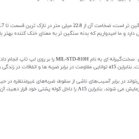
ارد و ما امیدواریم که بدنه سنگین تر به معنای خنک کننده بهتر با
برای به دست آوردن نام معروف TUF Gaming، ایسوس آزمایش‌
ندگی روزمره را دارد.
STD-810H، دستگاه ها برای دوام آوردن در سقوط ها و افتادن ها آزمایش می ش