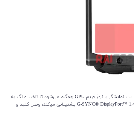
TUF Gaming A15 با داشتن صفحه نمایش با یک پنل سریع IPS ، برای انجام بازی های سریع و اکشن عالی است. با adaptive sync،رفرش ریت نمایشگر با نرخ فریم GPU همگام می‌شود تا تاخیر و لگ به
حداقل برسد و گیم‌پلی فوق‌العاده روان داشته باشید. همچنین می‌توانید یک مانیتور خارجی را از طریق USB 3.2 Gen 2 Type-C™ که از G-SYNC® DisplayPort™ 1.4 پشتیبانی میکند، وصل کنید و