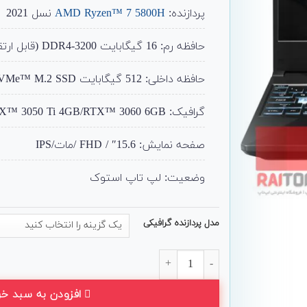
پردازنده:
AMD Ryzen™ 7 5800H
نسل 2021
حافظه رم: 16 گیگابایت DDR4-3200 (قابل ارتقا تا 32)
حافظه داخلی: 512 گیگابایت NVMe™ M.2 SSD (قابل ارتقا)
گرافیک: NVIDIA® GeForce RTX™ 3050 Ti 4GB/RTX™ 3060 6GB
صفحه نمایش: 15.6″ / FHD /مات/IPS
وضعیت: لپ تاپ استوک
مدل پردازنده گرافیکی
لپ تاپ گیمینگ 15 اینچی ASUS مدل TUF A15 2021 FA506Q عدد
افزودن به سبد خر