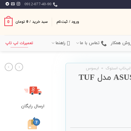
0912-077-40-90
ورود / ثبت‌نام
سبد خرید /
0
0
تومان
وش همکار
تماس با ما
راهنما
تعمیرات لپ تاپ
لپ‌تاپ استوک
»
ایسوس
لپ تاپ گیمینگ 15 اینچی ASUS مدل TUF
ارسال رایگان