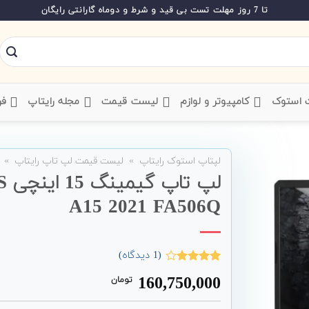
تا 7 روز مهلت تست بی قید و شرط و دوماه گارانتی رایگان
ت استوک
‌ کامپیوتر و لوازم
‌ لیست قیمت
‌ مجله رایتاپ
فر
لپتاپ استوک رایتاپ
»
لیست قیمت لپ تاپ رایتاپ
»
A15 2021 FA506Q
(
1
دیدگاه)
1
امتیاز
160,750,000
تومان
4.00
از 5
امتیاز
مشتری