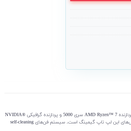
لپ تاپ ASUS مدل TUF A15 2021 FA506Q یک لپ تاپ مخصوص بازی 15 اینچی است که شما را در گیم ها به پیروزی می‌رساند. با پردازنده AMD Ryzen™ 7 سری 5000 و پردازنده گرافیکی NVIDIA®
GeForce RTX™ ، این لپ تاپ ایسوس گیم پلی پر اکشن سریع، روان را برایتان به ارمغان می‌آورد. و نمایشگر سریع IPS هم از دیگر ویژگی‌های این لپ تاپ گیمینگ است. سیستم فن‌های self-cleaning