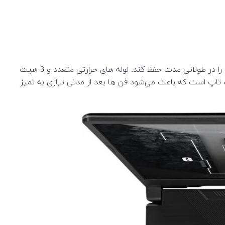
خنک‌کننده Comprehensive تضمین می‌کند که هر لپ‌تاپ گیمینگ TUF می‌تواند عملکرد بالایی داشته باشد و اثربخشی و خنکی لپ تاپ را در طولانی مدت حفظ کند. لوله های حرارتی متعدد و 3 هیت
تاپ است که باعث می‌شود فن ها بعد از مدتی نیازی به تمیز