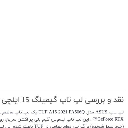
نقد و بررسی لپ تاپ گیمینگ 15 اینچی ASUS مدل TUF A15 2021 FA506Q
(خود تمیز شونده) و گواهی دوام نظامی در TUF باعث شده این لپ تاپ برای گیمرها بسیار قابل اعتماد و محبوب شود.