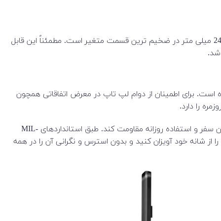
این دستگاه با وزن 2.30 کیلوگرم نسبت به مدل قبلی خود کمی سنگین تر است، ضخامت آن از 22.8 میلی متر در نازک ترین قسمت تا 24.7 میلی متر در ضخیم ترین قسمت متغیر است. مطمئناً این قابل
شد.
های سخت‌گیرانه ای به نام MIL-STD-810H را بر روی لپ تاپ انجام داده است. برای اطمینان از دوام لپ تاپ در معرض اتفاقاتی همچون
تست‌های سقوط اطمینان می‌دهند که هر لپ‌تاپ گیمینگ TUF می‌تواند در برابر آسیب‌های ناشی از سقوط، ضربه‌های غیرمنتظره در حین سفر و استفاده روزانه مقاومت کند. طبق استانداردهای MIL-
وند. بنابراین A15 را داخل کوله پشتی خود قرار دهید، آن را از شانه خود آویزان کنید و بدون استرس و نگرانی آن را در همه