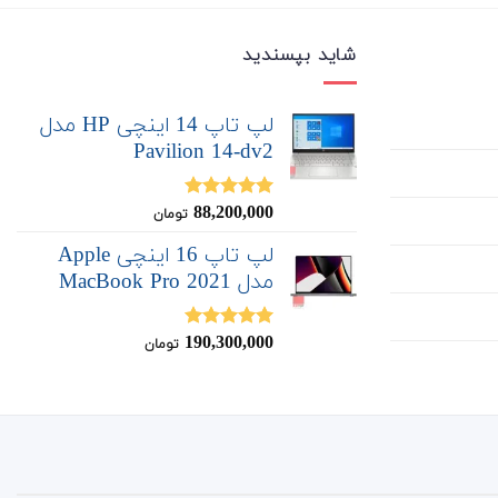
شاید بپسندید
لپ تاپ 14 اینچی HP مدل
Pavilion 14-dv2
88,200,000
نمره
5.00
تومان
از 5
لپ تاپ 16 اینچی Apple
مدل MacBook Pro 2021
190,300,000
نمره
5.00
تومان
از 5