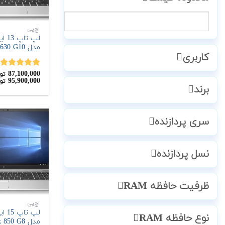
اچ‌پی
مدل EliteBook 630 G10
کاربری
87,100,000
نمره
5.00
تو
95,900,000
تو
از 5
برند
سری پردازنده
نسل پردازنده
ظرفیت حافظه RAM
اچ‌پی
نوع حافظه RAM
مدل EliteBook 850 G8