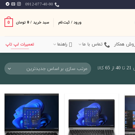
0912-077-40-90
ورود / ثبت‌نام
سبد خرید /
0
0
تومان
وش همکار
تماس با ما
راهنما
تعمیرات لپ تاپ
Sorted
الا
by
latest