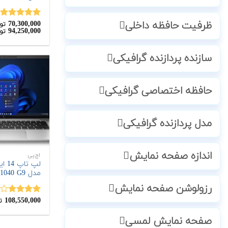
70,300,000
ظرفیت حافظه داخلی
نمره
5.00
تو
94,250,000
تو
از 5
سازنده پردازنده گرافیکی
حافظه اختصاصی گرافیکی
مدل پردازنده گرافیکی
اندازه صفحه نمایش
اچ‌پی
مدل EliteBook 1040 G9
رزولوشن صفحه نمایش
108,550,000
نمره
ت
4.00
از 5
صفحه نمایش لمسی