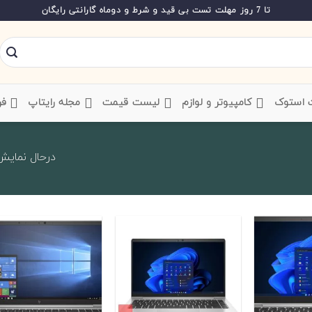
تا 7 روز مهلت تست بی قید و شرط و دوماه گارانتی رایگان
ت استوک
‌ کامپیوتر و لوازم
‌ لیست قیمت
‌ مجله رایتاپ
فر
درحال نمایش 21 تا 40 از 65 ک