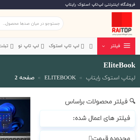
Ski
فروشگاه اینترنتی لپ‌تاپ استوک رایتاپ
t
conten
جستجو
برای:
‌لپ تاپ استوک
‌لپ تاپ نو
‌ تبل
فیلتر
EliteBook
لپتاپ استوک رایتاپ
»
ELITEBOOK
»
صفحه 2
🔍 فیلتر محصولات براساس
فیلتر های اعمال شده:
محدوده قیمت