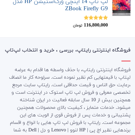
لپ تاپ 14 اینچی ورک‌استیشن HP مدل
ZBook Firefly G9
116,800,000
نمره
5.00
تومان
از 5
فروشگاه اینترنتی رایتاپ، بررسی ، خرید و انتخاب لپ‌تاپ
فروشگاه اینترنتی رایتاپ، با حذف واسطه ها اقدام به عرضه
لپتاپ با قیمتهایی کم نظیر نموده است. سرلوحه کار ما انصاف
،رعایت حق الناس و قیمت حداقلی است. رایتاپ سایت مرجع
تخصصی معرفی و فروش لپ تاپ استوک در اینترنت است و
همچنین بیش از 10 سال سابقه فعالیت در ایران شناخته
میشود. خدمات متمایز ، کیفیت بالای محصولات همچنین
پشتیبانی و خدمات پس از فروش قوی از الویت های این
مجموعه است.
رایتاپ با فروش لپ تاپ هایی با انواع و اقسام
برندهایی نظیر اچ پی | HP لنوو | Lenovo و دِل | Dell به شما