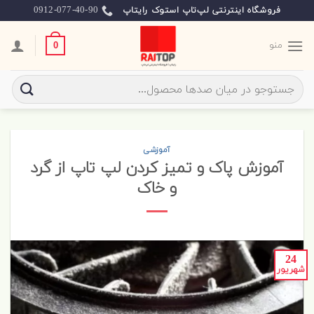
Skip
0912-077-40-90
فروشگاه اینترنتی لپ‌تاپ استوک رایتاپ
to
content
منو
0
جستجو
برای:
آموزشی
آموزش پاک و تمیز کردن لپ تاپ از گرد
و خاک
24
شهریور