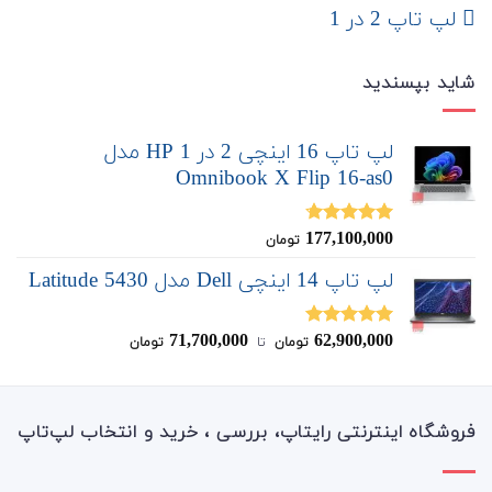
لپ تاپ 2 در 1
شاید بپسندید
لپ تاپ 16 اینچی 2 در 1 HP مدل
Omnibook X Flip 16-as0
177,100,000
نمره
4.67
تومان
از 5
لپ تاپ 14 اینچی Dell مدل Latitude 5430
71,700,000
62,900,000
نمره
5.00
تومان
‌ تا ‌
تومان
از 5
فروشگاه اینترنتی رایتاپ، بررسی ، خرید و انتخاب لپ‌تاپ