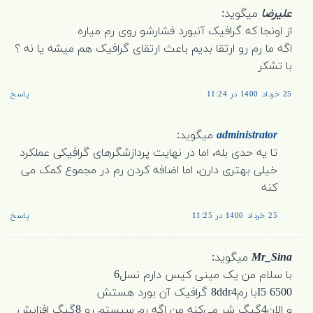
علیرضا
میگوید:
از اونجا که گرافیک آنبورد فشارشو روی رم میاره
اگه ما رم رو ارتقا بدیم باعث ارتقای گرافیک هم میشه یا نه ؟
با تشکر
25 خرداد 1400 در 11:24
پاسخ
administrator
میگوید:
تا یه حدی بله، اما در نهایت پردازشگرهای گرافیکی عملکرد
خیلی بهتری دارن، اما اضافه کردن رم در مجموع کمک می
کنه
25 خرداد 1400 در 11:25
پاسخ
Mr_Sina
میگوید:
با سلام من یک مینی کیس دارم نسل6
I5 6500با رم8ddr4 گرافیک آن بورد هستش
و الان4گیگ شر می‌کنه من اگه رم سیستم رو 8گیگ افزایش