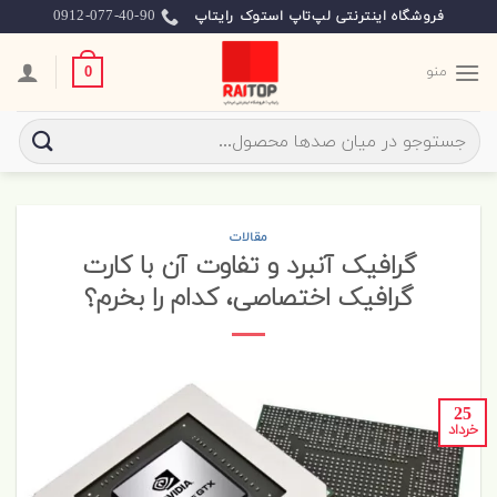
Skip
0912-077-40-90
فروشگاه اینترنتی لپ‌تاپ استوک رایتاپ
to
content
منو
0
جستجو
برای:
مقالات
گرافیک آنبرد و تفاوت آن با کارت
گرافیک اختصاصی، کدام را بخرم؟
25
خرداد