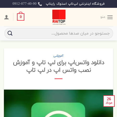
Skip
0912-077-40-90
فروشگاه اینترنتی لپ‌تاپ استوک رایتاپ
to
content
منو
0
جستجو
برای:
آموزشی
دانلود واتس‌اپ برای لپ تاپ و آموزش
نصب واتس‌ اپ در لپ تاپ
26
مرداد