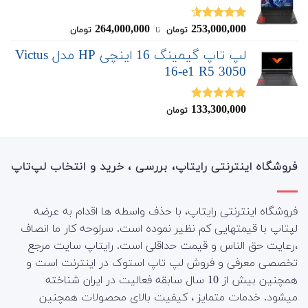
264,000,000
253,000,000
نمره
4.50
تومان
‌ تا ‌
تومان
از 5
لپ تاپ گیمینگ 16 اینچی HP مدل Victus
16-e1 R5 3050
133,300,000
نمره
5.00
تومان
از 5
فروشگاه اینترنتی رایتاپ، بررسی ، خرید و انتخاب لپ‌تاپ
فروشگاه اینترنتی رایتاپ، با حذف واسطه ها اقدام به عرضه
لپتاپ با قیمتهایی کم نظیر نموده است. سرلوحه کار ما انصاف
،رعایت حق الناس و قیمت حداقلی است. رایتاپ سایت مرجع
تخصصی معرفی و فروش لپ تاپ استوک در اینترنت است و
همچنین بیش از 10 سال سابقه فعالیت در ایران شناخته
میشود. خدمات متمایز ، کیفیت بالای محصولات همچنین