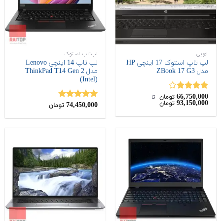
اچ‌پی
لپ‌تاپ استوک
لپ تاپ استوک 17 اینچی HP
لپ تاپ 14 اینچی Lenovo
مدل ZBook 17 G3
مدل ThinkPad T14 Gen 2
(Intel)
66,750,000
نمره
تومان
‌ تا ‌
93,150,000
تومان
4.00
از 5
74,450,000
نمره
4.75
تومان
از 5