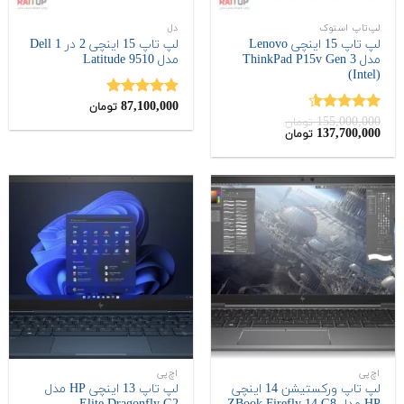
لپ‌تاپ استوک
دل
لپ تاپ 15 اینچی Lenovo
لپ تاپ 15 اینچی 2 در 1 Dell
مدل ThinkPad P15v Gen 3
مدل Latitude 9510
(Intel)
87,100,000
نمره
5.00
تومان
155,000,000
از 5
نمره
4.50
تومان
قیمت
137,700,000
قیمت
تومان
از 5
اصلی:
فعلی:
137,700,000
155,000,000
تومان
تومان.
بود.
اچ‌پی
اچ‌پی
لپ تاپ ورکستیشن 14 اینچی
لپ تاپ 13 اینچی HP مدل