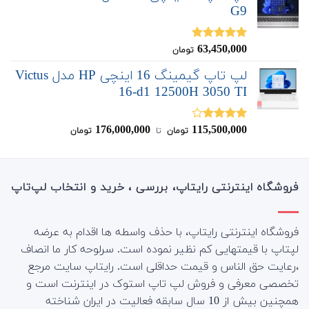
G9
63,450,000
نمره
5.00
تومان
از 5
لپ تاپ گیمینگ 16 اینچی HP مدل Victus
16-d1 12500H 3050 TI
176,000,000
115,500,000
نمره
تومان
‌ تا ‌
تومان
4.00
از 5
فروشگاه اینترنتی رایتاپ، بررسی ، خرید و انتخاب لپ‌تاپ
فروشگاه اینترنتی رایتاپ، با حذف واسطه ها اقدام به عرضه
لپتاپ با قیمتهایی کم نظیر نموده است. سرلوحه کار ما انصاف
،رعایت حق الناس و قیمت حداقلی است. رایتاپ سایت مرجع
تخصصی معرفی و فروش لپ تاپ استوک در اینترنت است و
همچنین بیش از 10 سال سابقه فعالیت در ایران شناخته