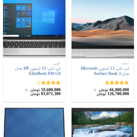
تبلت
اچ‌پی
لپ تاپ 13 اینچی Microsoft
لپ تاپ 13 اینچی HP مدل
مدل Surface Book 3
EliteBook 830 G8
59,600,000
66,000,000
نمره
4.60
نمره
تومان
‌ تا ‌
تومان
‌ تا ‌
83,071,300
126,700,000
تومان
تومان
از 5
4.00
از 5