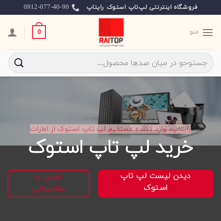
Skip
0912-077-40-90
فروشگاه اینترنتی لپ‌تاپ استوک رایتاپ
to
content
منو
0
جستجو
برای:
رایتاپ، وارد کننده مستقیم لپ تاپ استوک از امارات
خرید لپ تاپ استوک
دیدن لیست لپ تاپ
تماس با
استوک
پشتیبانی