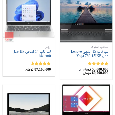
لپ‌تاپ استوک
اچ‌پی
لپ تاپ 15 اینچی Lenovo
لپ تاپ 14 اینچی HP مدل
مدل Yoga 730-15IKB
14z-em0
87,100,000
53,000,000
نمره
5.00
نمره
4.50
تومان
‌ تا ‌
تومان
60,700,000
تومان
از 5
از 5