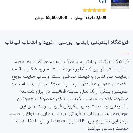
G8
65,600,000
52,450,000
نمره
5.00
تومان
‌ تا ‌
تومان
از 5
فروشگاه اینترنتی رایتاپ، بررسی ، خرید و انتخاب لپ‌تاپ
فروشگاه اینترنتی رایتاپ، با حذف واسطه ها اقدام به عرضه
لپتاپ با قیمتهایی کم نظیر نموده است. سرلوحه کار ما انصاف
،رعایت حق الناس و قیمت حداقلی است. رایتاپ سایت مرجع
تخصصی معرفی و فروش لپ تاپ استوک در اینترنت است و
همچنین بیش از 10 سال سابقه فعالیت در ایران شناخته
میشود. خدمات متمایز ، کیفیت بالای محصولات همچنین
پشتیبانی و خدمات پس از فروش قوی از الویت های این
مجموعه است.
رایتاپ با فروش لپ تاپ هایی با انواع و اقسام
برندهایی نظیر اچ پی | HP لنوو | Lenovo و دِل | Dell به شما
خدمت رسانی می‌کند.