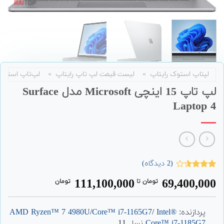
لپتاپ استوک رایتاپ
»
لیست قیمت لپ تاپ رایتاپ
»
لپ‌تاپ استوک
لپ تاپ 15 اینچی Microsoft مدل Surface
Laptop 4
(
2
دیدگاه)
2
امتیاز
111,100,000
69,400,000
تومان
‌ تا ‌
تومان
3.50
از
5 امتیاز
مشتری
پردازنده:
Intel®
/
Core™ i7-1165G7
/
AMD Ryzen™ 7 4980U
Core™ i7-1185G7
نسل 11