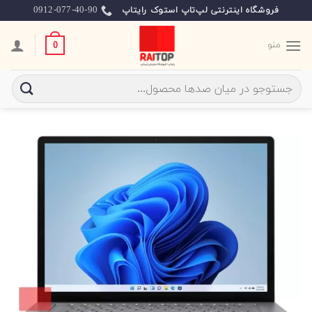
Ski
0912-077-40-90
فروشگاه اینترنتی لپ‌تاپ استوک رایتاپ
t
conten
منو
0
جستجو
برای: