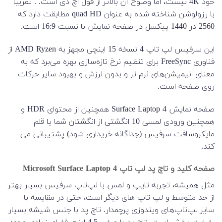
خود 4K نیست، اما وضوح آن بالاتر از فول اچ دی است. . تقریباً
با رزولوشن شناخته شده به عنوان quad HD مطابقت دارد که
2560 در 1440 پیکسل در صفحه نمایش با نسبت 16:9 است.
این سرفیس لپ تاپ 4 نسخه 15 اینچی مجهز به AMD Ryzen از
فناوری FreeSync برای تنظیم نرخ تازه‌سازی بهره می‌برد که به
معنای انیمیشن‌های نرم تر و بدون لرزش و بهبود سایر حرکات
روی صفحه است.
صفحه نمایش Surface Laptop 4 همچنین از محتوای HDR و
همچنین ورودی لمسی 10 انگشتی از انگشتان شما یا قلم
مایکروسافت سرفیس (جداگانه خریداری شود) پشتیبانی می
کند.
صفحه کلید و تاچ پد لپ تاپ Microsoft Surface Laptop 4
مثل همیشه، تجربه تایپ و لمس با لپ‌تاپ سرفیس بسیار بهتر
از حد متوسط و لپ تاپ های دیگر ​​است، حتی در مقایسه با
سایر لپ‌تاپ‌های ویندوزی پرچمدار. تاچ پد با جنس شیشه بسیار