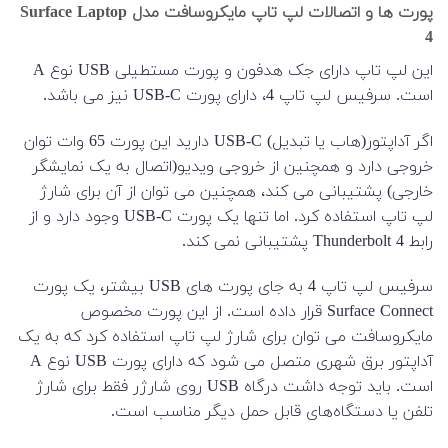
پورت ها و اتصالات لپ تاپ مایکروسافت مدل Surface Laptop
4
این لپ تاپ دارای جک هدفون و پورت مستطیلی USB نوع A
است. سرفیس لپ تاپ 4، دارای پورت USB-C نیز می باشد.
اگر آداپتور(هاب یا تبدیل) USB-C دارید این پورت 65 وات توان
خروجی دارد و همچنین از خروجی ویدیو(اتصال به یک نمایشگر
خارجی) پشتیبانی می کند، همچنین می توان از آن برای شارژ
لپ تاپ استفاده کرد. اما تنها یک پورت USB-C وجود دارد و از
رابط Thunderbolt 4 پشتیبانی نمی کند.
سرفیس لپ تاپ 4 به جای پورت های USB بیشتر، یک پورت
Surface Connect قرار داده است. از این پورت مخصوص
مایکروسافت می توان برای شارژ لپ تاپ استفاده کرد که به یک
آداپتور برق شهری متصل می شود که دارای پورت USB نوع A
است. باید توجه داشت درگاه USB روی شارژر فقط برای شارژ
تلفن یا دستگاه‌های قابل حمل دیگر مناسب است.