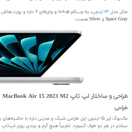
مثل
مدل ۱۳ اینچی
Space Gray و Silver هست.
طراحی و ساختار لپ تاپ MacBook Air 15 2023 M2
طراحی
مک‌بوک ایر ۱۵ اینچی اپل طراحی شیک و مدرنی داره با حاشیه‌های باریک، بدنه تمام آلومینیومی حس لوکسی میده و یه تاچ‌پد بزرگ داره. دقیقاً مثل
بیشتر در هر دو طرف کیبورد. تقریباً هیچ آرم و برندی روی لپ‌تاپ