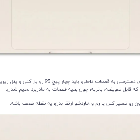
قابلیت تعمیر/ارتقا مک‌بوک ایر ۱۵ اینچی اپل خیلی 
که قابل تعویضه، باتریه، چون بقیه قطعات به مادربرد لحیم شدن.
رو تعمیر کنن یا رم و هاردشو ارتقا بدن، یه نقطه ضعف باشه.