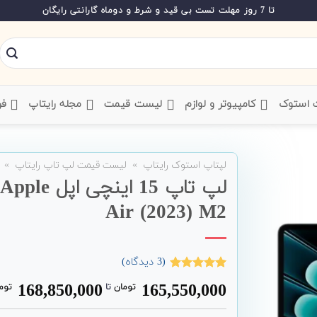
تا 7 روز مهلت تست بی قید و شرط و دوماه گارانتی رایگان
ت استوک
‌ کامپیوتر و لوازم
‌ لیست قیمت
‌ مجله رایتاپ
فر
لپتاپ استوک رایتاپ
»
لیست قیمت لپ تاپ رایتاپ
»
Air (2023) M2
(
3
دیدگاه)
3
امتیاز
5.00
168,850,000
165,550,000
تومان
‌ تا ‌
توم
از 5 امتیاز
مشتری