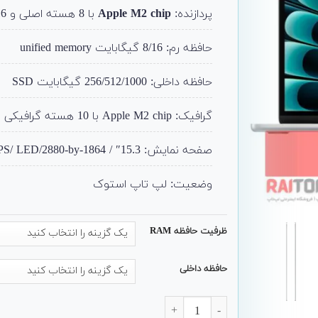
پردازنده:
Apple M2 chip
با 8 هسته اصلی و 16 هسته Neural Engine
حافظه رم: 8/16 گیگابایت unified memory
حافظه داخلی: 256/512/1000 گیگابایت SSD
گرافیک: Apple M2 chip با 10 هسته گرافیکی
صفحه نمایش: 15.3″ / IPS/ LED/2880-by-1864
وضعیت: لپ تاپ استوک
ظرفیت حافظه RAM
حافظه داخلی
لپ تاپ 15 اینچی اپل Apple مدل MacBook Air (2023) M2 عدد