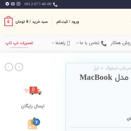
0912-077-40-90
ورود / ثبت‌نام
سبد خرید /
0
0
تومان
وش همکار
تماس با ما
راهنما
تعمیرات لپ تاپ
لپ‌تاپ استوک
»
اپل
لپ تاپ 15 اینچی اپل Apple مدل MacBook
ارسال رایگان
ان