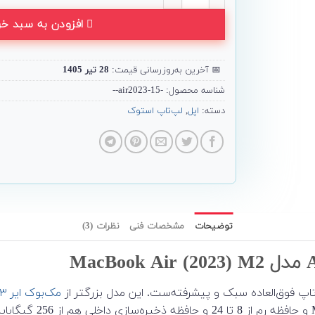
افزودن به سبد خر
📅
آخرین به‌روزرسانی قیمت:
28 تیر 1405
شناسه محصول:
-air2023-15--
دسته:
اپل
,
لپ‌تاپ استوک
توضیحات
مشخصات فنی
نظرات (3)
مک‌بوک ایر ۱۳ اینچی (۲۰۲۲)