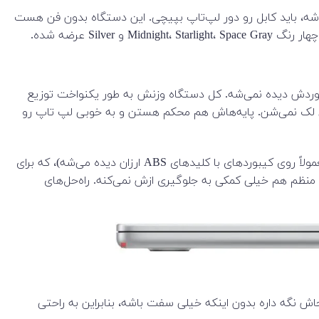
 راستت باشه، باید کابل رو دور لپ‌تاپ بپیچی. این دستگاه بدون فن هست
Si عرضه شده.
ایشگر یا کیبوردش دیده نمی‌شه. کل دستگاه وزنش به طور یکنواخت توزیع
گشت رو نشون می‌ده. بقیه رنگ‌ها به این راحتی لک نمی‌شن. پایه‌هاش هم محکم هستن و به خوبی لپ تاپ رو
نکته‌ای که باید بهش توجه کرد اینه که خیلی از کاربران مک‌بوک گفتن که کلیدها زود لک می‌شن و یه براقیت دائمی پیدا می‌کنن (که معمولاً روی کیبوردهای با کلیدهای ABS ارزان دیده می‌شه)، که برای
منظم هم خیلی کمکی به جلوگیری ازش نمی‌کنه. راه‌حل‌های
سر جاش نگه داره بدون اینکه خیلی سفت باشه، بنابراین به راحتی