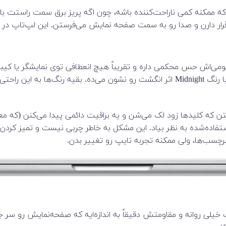
 لپ‌تاپ قرار دارن که ممکنه کمی ناراحت‌کننده باشه، چون اگه پریز برق سمت
مت صفحه نمایش می‌فرستن. این لپ‌تاپ در چهار رنگ Midnight، Starlight، Space Gray و lver
الیه. بدنه تمام آلومینیومی‌اش حس محکمی داره و تقریباً هیچ انعطافی توی نم
شده. روکش بدنه نسبتاً مقاوم در برابر خط و خش هست؛ اما مدل با رنگ Midnight اثر ان
فاده‌شده به نظر بیاد. این مشکل به خاطر چربی نیست و تمیز کردن 
برچسب‌ها، ولی ممکنه تجربه تایپ رو تغییر بدن.
دن لپ‌تاپ خیلی روانه و مقاومتش دقیقاً به اندازه‌ایه که صفحه‌نمایش رو 