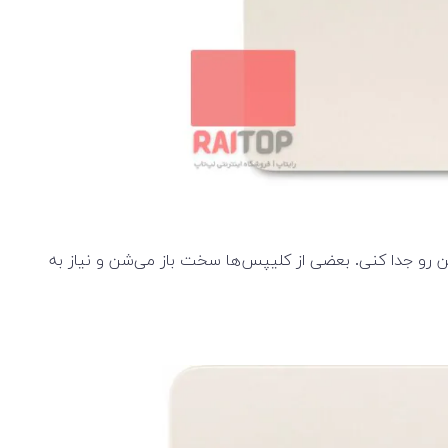
خوب نیست. برای دسترسی به قطعات داخلی، باید چهار پیچ P5 رو باز کنی و پنل زیرین رو جدا کنی. بعضی از کلیپس‌ها سخت باز می‌شن و نیاز به