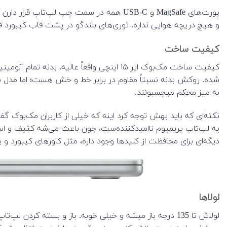
پورت‌های MagSafe و USB-C همه در سمت چپ
و هیچ دریچه هوایی نداره. توری‌های بلندگو در پشت قاب کیبورد قرار دارن و صدا رو به س
کیفیت ساخت
کیفیت ساخت مک‌بوک ایر ۱۵ اینچی واقعاً ع
به میز محکم میچسبونند.
یه لپ‌تاپ پریمیوم ناامیدکننده‌ست، چون باعث می‌شه کثیف و است
دیگه‌ای برای محافظت از کلیدها وجود داره، مثل کاورهای کیبورد و 
لولاها
لولاش تا 135 درجه باز میشه و خیلی خوبه. باز و بسته کر