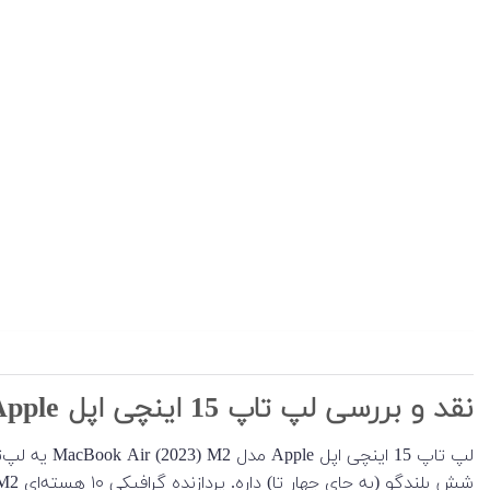
نقد و بررسی لپ تاپ 15 اینچی اپل Apple مدل MacBook Air (2023) M2
لپ تاپ 15 اینچی اپل Apple مدل MacBook Air (2023) M2 یه لپ‌تاپ فوق‌العاده سبک و پیشرفته‌ست. این مدل بزرگتر از
شش بلندگو (به جای چهار تا) داره. پردازنده گرافیکی ۱۰ هسته‌ای M2 و حافظه رم از 8 تا 24 و حافظه ذخیره‌سازی داخلی هم از 256 گیگابایت تا ۲ ترابایت داره.