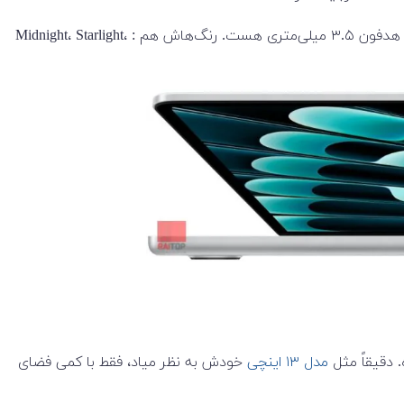
، یه وب‌کم ۱۰۸۰p و وای‌فای ۶ داره و پورت‌هاش شامل دو تا USB-C/Thunderbolt 3، یه پورت شارژ MagSafe و یه جک هدفون ۳.۵ میلی‌متری هست. رنگ‌هاش هم : Midnight، Starlight،
مدل ۱۳ اینچی
خودش به نظر میاد، فقط با کمی فضای