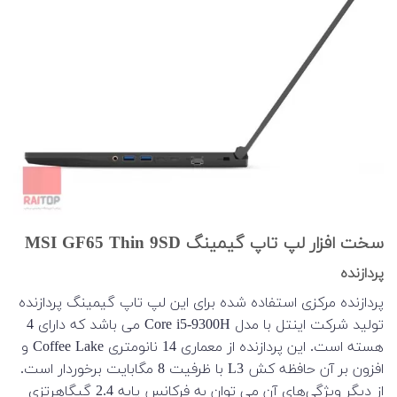
سخت افزار لپ تاپ گیمینگ MSI GF65 Thin 9SD
پردازنده
پردازنده مرکزی استفاده شده برای این لپ تاپ گیمینگ پردازنده
تولید شرکت اینتل با مدل Core i5-9300H می باشد که دارای 4
هسته است. این پردازنده از معماری 14 نانومتری Coffee Lake و
افزون بر آن حافظه کش L3 با ظرفیت 8 مگابایت برخوردار است.
از دیگر ویژگی‌های آن می توان به فرکانس پایه 2.4 گیگاهرتزی