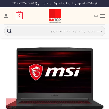
Ski
0912-077-40-90
فروشگاه اینترنتی لپ‌تاپ استوک رایتاپ
t
conten
منو
0
جستجو
برای: