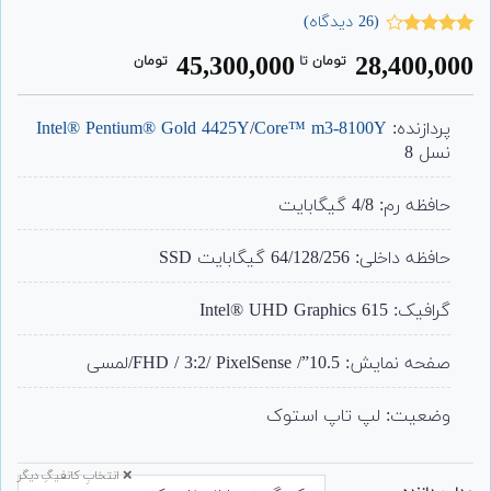
(
26
دیدگاه)
26
امتیاز
45,300,000
28,400,000
تومان
‌ تا ‌
تومان
4.15
از 5
امتیاز
مشتری
پردازنده:
Core™ m3-8100Y
/
Intel® Pentium® Gold 4425Y
نسل 8
حافظه رم: 4/8 گیگابایت
حافظه داخلی: 64/128/256 گیگابایت SSD
گرافیک: Intel® UHD Graphics 615
صفحه نمایش: 10.5”/ FHD / 3:2/ PixelSense/لمسی
وضعیت: لپ تاپ استوک
❌ انتخابِ کانفیگِ دیگر