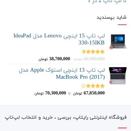
لپ تاپ 2 در 1
شاید بپسندید
لپ تاپ 15 اینچی Lenovo مدل IdeaPad
330-15IKB
قیمت
قیمت
38,700,000
42,500,000
نمره
4.50
تومان
تومان
از 5
اصلی:
فعلی:
لپ تاپ 13 اینچی استوک Apple مدل
38,700,000
42,500,000
MacBook Pro (2017)
تومان
تومان.
بود.
70,300,000
67,850,000
نمره
تومان
‌ تا ‌
تومان
4.00
از 5
فروشگاه اینترنتی رایتاپ، بررسی ، خرید و انتخاب لپ‌تاپ