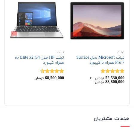
تبلت
تبلت
تبل
تبلت Microsoft مدل Surface
تبلت HP مدل Elite x2 G4 به
Pro 7 همراه با کیبورد
همراه کیبورد
Pro 6 همر
00
68,500,000
52,530,000
نمره
4.83
نمره
4.43
نم
تومان
‌ تا ‌
تومان
00
83,800,000
تومان
از 5
از 5
83
5
خدمات مشتریان