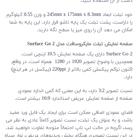
دست از آن استفاده کنید.
خود تبلت ابعاد 245mm x 175mm x 8.3mm و وزن 0.55 کیلوگرم
را داراست. پشت تبلت یک پایه تاشو قرار دارد. این پایه به شما
امکان می دهد آن را روی میز یا سطح نگه دارید.
صفحه نمایش تبلت مایکروسافت مدل Surface Go 2
Surface Go 2 دارای یک صفحه نمایش 10.5 اینچی است.
همچنین با وضوح تصویر 1920 در 1280 همراه است. در واقع،
اکنون تراکم پیکسلی کمی بالاتر از 220ppi (پیکسل در هر اینچ)
دارد.
نسبت تصویر 3:2 دارد، به این معنی که کمی اندازه عمودی
صفحه از صفحه نمایش عریض استاندارد 16:9 بیشتر است.
فضای عمودی اضافی ممکن است برای ایجاد یک فایل ورد مفید
باشد، و به عنوان یک تبلت، نسبت تصویر کاملاً عادی به نظر می
رسد، اگرچه در حالت لپ تاپ احتمالاً متوجه تفاوت خواهید شد.
در این نسبت تصویری هنگام پخش ویدیوهای عریض، نوار سیاه