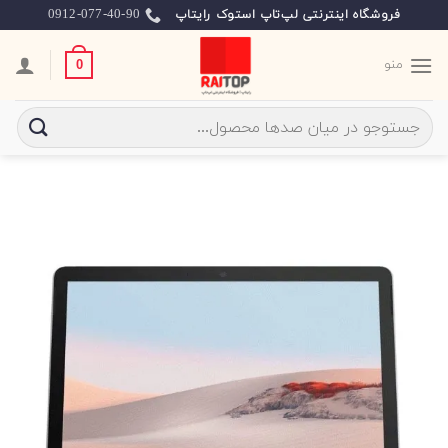
Ski
0912-077-40-90
فروشگاه اینترنتی لپ‌تاپ استوک رایتاپ
t
conten
منو
0
جستجو
برای: