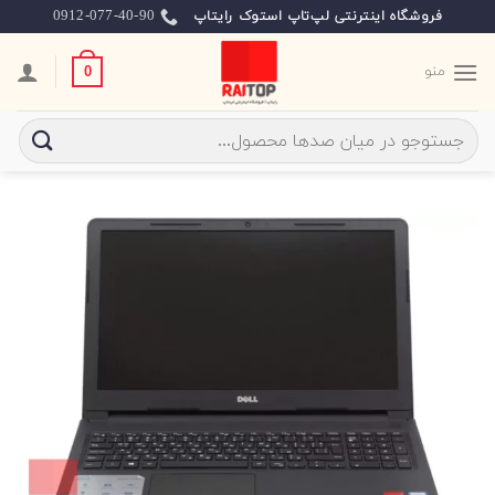
Ski
0912-077-40-90
فروشگاه اینترنتی لپ‌تاپ استوک رایتاپ
t
conten
منو
0
جستجو
برای: