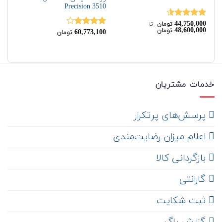
Precision 3510
00
44,750,000
نمره
4.50
نم
تومان
‌ تا ‌
00
48,600,000
تومان
از 5
60,773,100
از 
نمره
تومان
4.00
از 5
خدمات مشتریان
‌ پرسش‌های پرتکرار
اعلام میزان رضایت‌مندی
‌ بازگردانی کالا
گارانتی
ثبت شکایت