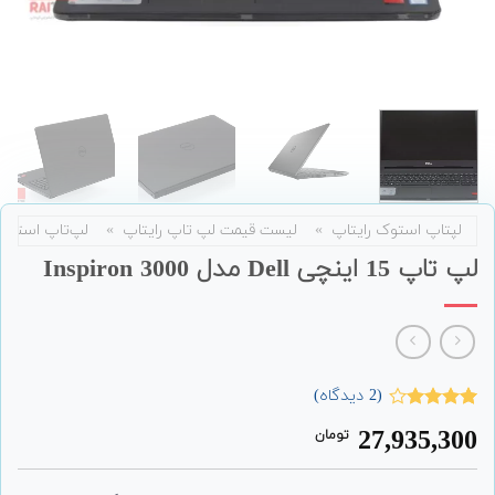
لپتاپ استوک رایتاپ
»
لیست قیمت لپ تاپ رایتاپ
»
لپ‌تاپ استوک
لپ تاپ 15 اینچی Dell مدل Inspiron 3000
(
2
دیدگاه)
2
امتیاز
27,935,300
تومان
4.00
از 5
امتیاز
مشتری