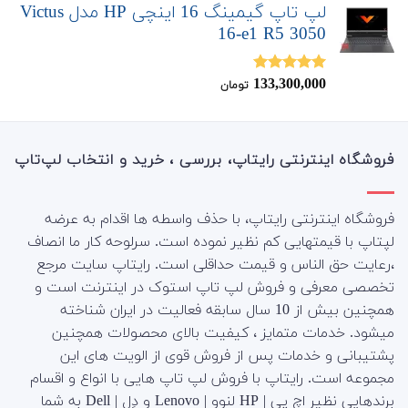
لپ تاپ گیمینگ 16 اینچی HP مدل Victus
16-e1 R5 3050
133,300,000
نمره
5.00
تومان
از 5
فروشگاه اینترنتی رایتاپ، بررسی ، خرید و انتخاب لپ‌تاپ
فروشگاه اینترنتی رایتاپ، با حذف واسطه ها اقدام به عرضه
لپتاپ با قیمتهایی کم نظیر نموده است. سرلوحه کار ما انصاف
،رعایت حق الناس و قیمت حداقلی است. رایتاپ سایت مرجع
تخصصی معرفی و فروش لپ تاپ استوک در اینترنت است و
همچنین بیش از 10 سال سابقه فعالیت در ایران شناخته
میشود. خدمات متمایز ، کیفیت بالای محصولات همچنین
پشتیبانی و خدمات پس از فروش قوی از الویت های این
مجموعه است.
رایتاپ با فروش لپ تاپ هایی با انواع و اقسام
برندهایی نظیر اچ پی | HP لنوو | Lenovo و دِل | Dell به شما