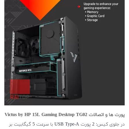
پورت ها و اتصالات Victus by HP 15L Gaming Desktop TG02
در جلوی کیس: 2 پورت USB Type-A با سرعت 5 گیگابیت بر