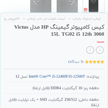
لپتاپ استوک رایتاپ
»
لیست قیمت لپ تاپ رایتاپ
»
کامپیوتر رومی
کیس کامپیوتر گیمینگ HP مدل Victus
15L TG02 i5 12th 3060
(
1
دیدگاه)
1
امتیاز
5.00
از 5 امتیاز
مشتری
پردازنده:
i5-12500T
/
Intel® Core™ i5-12400F
نسل 12
حافظه رم: 16 گیگابایت DDR4 (قابل ارتقا)
حافظه داخلی: 256/512 گیگابایت SSD + یک ترابایت (قابل
ارتقا)