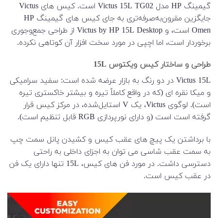
گیمینگ HP مدل Victus 15L TG02 است. کیس های Victus
جایگزین مقرون‌به‌صرفه‌تری به جای کیس های گیمینگ HP
Omen است، و Victus by HP 15L Desktop از طراحی جمع‌وجوری
برخوردار است، اما اچپی در مورد سخت افزار آن کوتاهی نکرده.
طراحی و ساختار کیس ویکتوس 15L
Victus 15L در دو رنگ به بازار عرضه شده است: سفید سرامیکی
و میکا نقره ای (که در واقع کاملاً تیره و بیشتر خاکستری تیره
است). لوگوی Victus، یک V استایل‌شده، در مرکز کیس قرار
گرفته است است (و دارای نورپردازی RGB قابل تنظیم است).
با برداشتن یک پیچ های عقب کیس و کشیدن پانل سمت چپ
به سمت عقب شاسی می توان به اجزای داخلی به راحتی
دسترسی داشت. در مورد فن های کیس، 15L تنها دارای یک فن
در عقب کیس است.