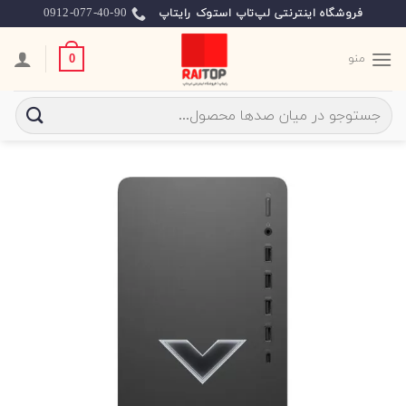
Ski
0912-077-40-90
فروشگاه اینترنتی لپ‌تاپ استوک رایتاپ
t
conten
منو
0
جستجو
برای: