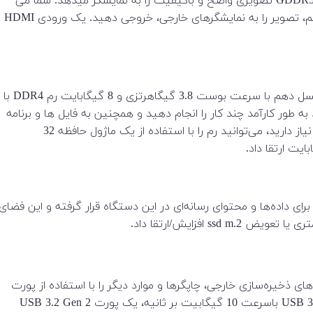
کارت گرافیکی اختصاصی AMD Radeon 630 با 2 گیگابایت حافظه GDDR5 تصویری واضح و باکیفیت را به نمایشگر میدهد. شما می
توانید با استفاده از پورت های DisplayPort 1.4 و HDMI 2.0 سیستم، تصویر را به نمایشگرهای خارجی، خروجی دهید. یک ورودی HDMI
این سیستم از یک پردازنده 6 هسته ای Intel® Core™ i5-10500T نسل دهم با سرعت بوست 3.8 گیگاهرتزی و 8 گیگابایت رم DDR4 با
دهد به طور کارآمد چند کار را انجام دهید و همچنین به فایل ها و برنامه
های پرکاربرد دسترسی داشته باشید. اگر به قدرت پردازش بیشتری نیاز دارید، می‌توانید رم را با استفاده از یک ماژول حافظه 32
افظه داخلی، یک SSD با ظرفیت 256 گیگابایتی NVMe PCIe M.2 برای داده‌ها و محتوای رسانه‌ای در این دستگاه قرار گرفته و این فضای
ای ذخیره‌سازی خارجی، چاپگرها و موارد دیگر را با استفاده از پورت
های کنار و پشت دستگاه متصل کنید. یک پورت USB 3.2 Gen 2 Type-C باسرعت 10 گیگابیت بر ثانیه، یک پورت USB 3.2 Gen 2