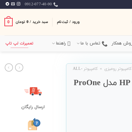
0912-077-40-90
ورود / ثبت‌نام
سبد خرید /
0
0
تومان
وش همکار
تماس با ما
راهنما
تعمیرات لپ تاپ
کامپیوتر رومیزی
»
کامپیوتر ALL-
کامپیوتر همه کاره 22 اینچی HP مدل ProOne
ارسال رایگان
یمت