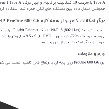
همچنین انتقال داده بین دستگاه های تلفن همراه شما استفاده کرد.
دیگر امکانات کامپیوتر همه کاره HP ProOne 600 G6
صوتی از دیگر امکانات این آل این وان است.
لوازم و ملزومات
این ProOne 600 G6 روی پایه ای با ارتفاع قابل تنظیم نصب می شود. همچنین شامل یک صفحه کلید USB، یک ماوس USB، یک آداپتور برق خارجی 120 واتی و یک سیم برق 6 اینچی است.