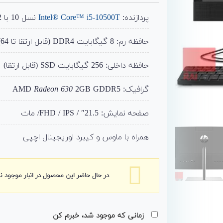
اصلی:
فع
00
29,350,000
پردازنده:
Intel® Core™ i5-10500T
نسل 10 با 12 مگ کش
تومان
تو
بود.
حافظه رم: 8 گیگابایت DDR4 (قابل ارتقا تا 64)
حافظه داخلی: 256 گیگابایت SSD (قابل ارتقا)
گرافیک: AMD
2GB GDDR5
Radeon 630
صفحه نمایش: 21.5″ / FHD / IPS/ مات
همراه با ماوس و کیبرد اوریجینال اچپی
در حال حاضر این محصول در انبار موجود 
زمانی که موجود شد، خبرم کن