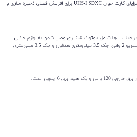
Type-A با سرعت 10 گیگابیت بر ثانیه، و چهار درگاه USB 3.2 Gen 1 Type-A با سرعت 5 گیگابیت بر ثانیه دارد. همچنین می توانید از مزایای کارت خوان UHS-I SDXC برای افزایش فضای ذخیره سازی و
از طریق دو باند Wi-Fi 6 (802.11ax) یا جک Gigabit Ethernet برای اتصال سیمی پایدارتر و مطمئن‌تر می‌توانید به اینترنت متصل شوید. سایر قابلیت ها شامل بلوتوث 5.0 برای وصل شدن به لوازم جانبی
بی‌سیم ، وب‌کم 720p، درایو نوری DVD باریک 9.5 میلی‌متری(باید تهیه و نصب شود)، میکروفون‌های دیجیتال دو آرایه‌ای ، بلندگوهای استریو 2 واتی، جک 3.5 میلی‌متری هدفون و جک 3.5 میلی‌متری