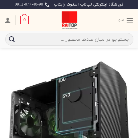
Ski
0912-077-40-90
فروشگاه اینترنتی لپ‌تاپ استوک رایتاپ
t
conten
منو
0
جستجو
برای: