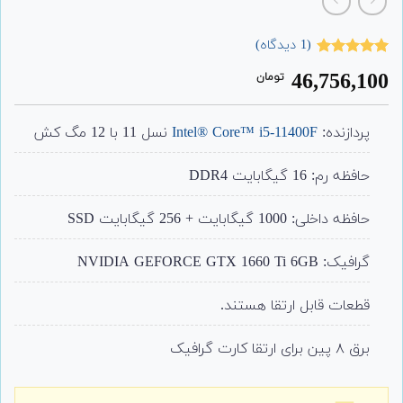
(
1
دیدگاه)
1
امتیاز
5.00
46,756,100
تومان
از 5 امتیاز
مشتری
پردازنده:
Intel® Core™ i5-11400F
نسل 11 با 12 مگ کش
حافظه رم: 16 گیگابایت DDR4
حافظه داخلی: 1000 گیگابایت + 256 گیگابایت SSD
گرافیک: NVIDIA GEFORCE GTX 1660 Ti 6GB
قطعات قابل ارتقا هستند.
برق ۸ پین برای ارتقا کارت گرافیک