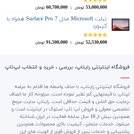
60,700,000
53,000,000
نمره
5.00
تومان
‌ تا ‌
تومان
از 5
تبلت Microsoft مدل Surface Pro 7 همراه با
کیبورد
91,500,000
52,530,000
نمره
4.83
تومان
‌ تا ‌
تومان
از 5
فروشگاه اینترنتی رایتاپ، بررسی ، خرید و انتخاب لپ‌تاپ
فروشگاه اینترنتی رایتاپ، با حذف واسطه ها اقدام به عرضه
لپتاپ با قیمتهایی کم نظیر نموده است. سرلوحه کار ما انصاف
،رعایت حق الناس و قیمت حداقلی است. رایتاپ سایت مرجع
تخصصی معرفی و فروش لپ تاپ استوک در اینترنت است و
همچنین بیش از 10 سال سابقه فعالیت در ایران شناخته
میشود. خدمات متمایز ، کیفیت بالای محصولات همچنین
پشتیبانی و خدمات پس از فروش قوی از الویت های این