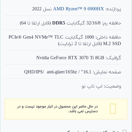
از 5 امتیاز
مشتری
پردازنده:
AMD Ryzen™ 9 6900HX
نسل 2022
حافظه رم: 32/16/8 گیگابایت
DDR5
(قابل ارتقا تا 64)
حافظه داخلی: 1000 گیگابایت PCIe® Gen4 NVMe™ TLC
M.2 SSD (قابل ارتقا تا 2 ترابایت)
گرافیک: Nvidia GeForce RTX 3070 Ti 8GB
صفحه نمایش: 16.1″ / QHD/IPS/ anti-glare/165hz
وضعیت: لپ تاپ نو
در حال حاضر این محصول در انبار موجود نیست و در
دسترس نمی باشد.