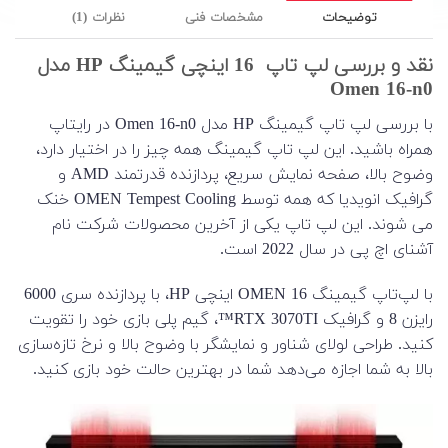
توضیحات
مشخصات فنی
نظرات (1)
نقد و بررسی لپ تاپ 16 اینچی گیمینگ HP مدل
Omen 16-n0
با بررسی لپ تاپ گیمینگ HP مدل Omen 16-n0 در رایتاپ
همراه باشید. این لپ تاپ گیمینگ همه چیز را در اختیار دارد،
وضوح بالا، صفحه نمایش سریع، پردازنده قدرتمند AMD و
گرافیک انویدیا که همه توسط OMEN Tempest Cooling خنک
می شوند. این لپ تاپ یکی از آخرین محصولات شرکت نام
آشنای اچ پی در سال 2022 است.
با لپ‌تاپ گیمینگ OMEN 16 اینچی HP، با پردازنده سری 6000
رایزن 8 و گرافیک RTX 3070TI™، گیم پلی بازی خود را تقویت
کنید. طراحی لولای شناور و نمایشگر با وضوح بالا و نرخ تازه‌سازی
بالا به شما اجازه می‌دهد شما در بهترین حالت خود بازی کنید.