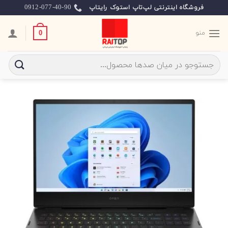
Ski
0912-077-40-90
فروشگاه اینترنتی لپ‌تاپ استوک رایتاپ
t
conten
منو
0
جستجو
برای: