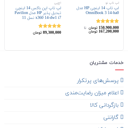
لپ تاپ نو
اچ‌پی
اچ‌
لپ تاپ 14 اینچی HP مدل
لپ تاپ اپن باکس 14 اینچی
OmniBook 3 14-ha0
تبدیل پذیر HP مدل Pavilion
th
x360 14-dw1 i7 نسل 11
00
150,900,000
نمره
5.00
نم
تومان
‌ تا ‌
167,200,000
تومان
از 5
89,300,000
از 
نمره
5.00
تومان
از 5
خدمات مشتریان
‌ پرسش‌های پرتکرار
اعلام میزان رضایت‌مندی
‌ بازگردانی کالا
گارانتی