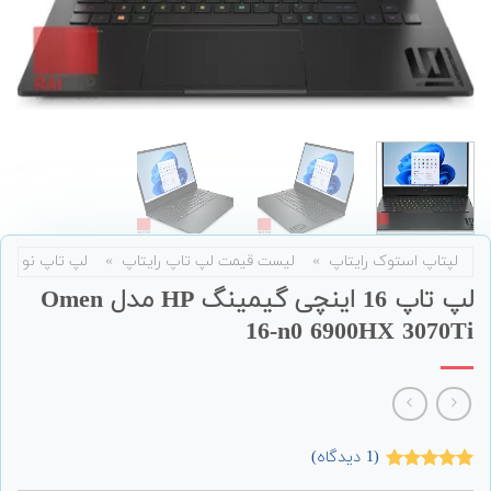
لپتاپ استوک رایتاپ
»
لیست قیمت لپ تاپ رایتاپ
»
لپ تاپ نو
لپ تاپ 16 اینچی گیمینگ HP مدل Omen
16-n0 6900HX 3070Ti
(
1
دیدگاه)
1
امتیاز
5.00