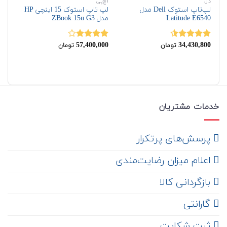
دل
اچ‌پی
اچ‌
لپ‌تاپ استوک Dell مدل
لپ تاپ استوک 15 اینچی HP
Latitude E6540
مدل ZBook 15u G3
مدل  G3
00
57,400,000
34,430,800
نمره
4.50
نمره
نم
تومان
تومان
00
از 5
4.00
از 5
00
خدمات مشتریان
‌ پرسش‌های پرتکرار
اعلام میزان رضایت‌مندی
‌ بازگردانی کالا
گارانتی
ثبت شکایت