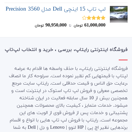
از 5
لپ تاپ 15 اینچی Dell مدل Precision 3560
90,950,000
61,000,000
نمره
تومان
‌ تا ‌
تومان
4.00
از 5
فروشگاه اینترنتی رایتاپ، بررسی ، خرید و انتخاب لپ‌تاپ
فروشگاه اینترنتی رایتاپ، با حذف واسطه ها اقدام به عرضه
لپتاپ با قیمتهایی کم نظیر نموده است. سرلوحه کار ما انصاف
،رعایت حق الناس و قیمت حداقلی است. رایتاپ سایت مرجع
تخصصی معرفی و فروش لپ تاپ استوک در اینترنت است و
همچنین بیش از 10 سال سابقه فعالیت در ایران شناخته
میشود. خدمات متمایز ، کیفیت بالای محصولات همچنین
پشتیبانی و خدمات پس از فروش قوی از الویت های این
مجموعه است.
رایتاپ با فروش لپ تاپ هایی با انواع و اقسام
برندهایی نظیر اچ پی | HP لنوو | Lenovo و دِل | Dell به شما