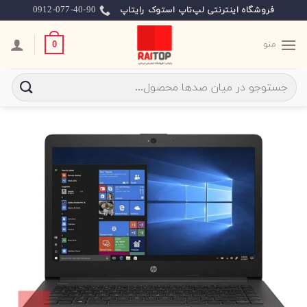
Ski
0912-077-40-90
فروشگاه اینترنتی لپ‌تاپ استوک رایتاپ
t
conten
منو
0
جستجو
برای: