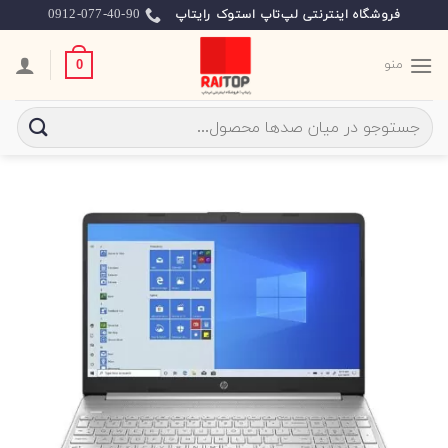
Ski
0912-077-40-90
فروشگاه اینترنتی لپ‌تاپ استوک رایتاپ
t
conten
منو
0
جستجو
برای: