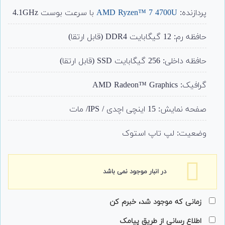
36,190,000
46,568,100
پردازنده:
AMD Ryzen™ 7 4700U
با سرعت بوست 4.1GHz
تومان
تومان.
بود.
حافظه رم: 12 گیگابایت DDR4 (قابل ارتقا)
حافظه داخلی: 256 گیگابایت SSD (قابل ارتقا)
گرافیک: AMD Radeon™ Graphics
صفحه نمایش: 15 اینچی اچدی / IPS/ مات
وضعیت: لپ تاپ استوک
در انبار موجود نمی باشد
زمانی که موجود شد، خبرم کن
اطلاع رسانی از طریق پیامک