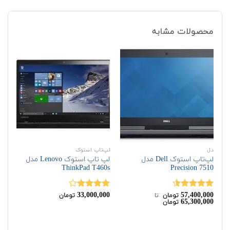
محصولات مشابه
دل
لپ‌تاپ استوک
اچ‌
لپ‌تاپ استوک Dell مدل
لپ تاپ استوک Lenovo مدل
Precision 7510
ThinkPad T460s
مدل 15-A9
00
33,000,000
57,400,000
نمره
4.50
نمره
نم
تومان
‌ تا ‌
تومان
65,300,000
تومان
از 5
4.00
از 5
00