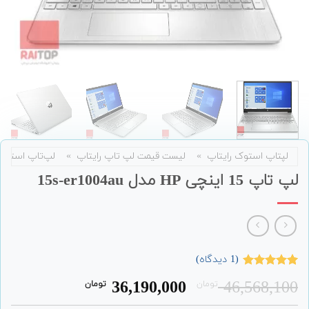
لپتاپ استوک رایتاپ
»
لیست قیمت لپ تاپ رایتاپ
»
لپ‌تاپ استوک
لپ تاپ 15 اینچی HP مدل 15s-er1004au
(
1
دیدگاه)
1
امتیاز
5.00
قیمت
قیمت
36,190,000
46,568,100
تومان
تومان
از 5 امتیاز
مشتری
اصلی:
فعلی: