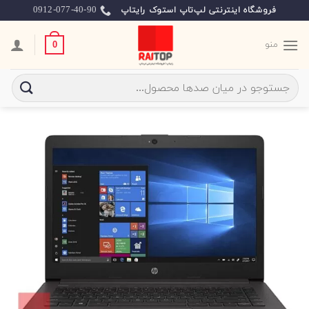
Ski
0912-077-40-90
فروشگاه اینترنتی لپ‌تاپ استوک رایتاپ
t
conten
منو
0
جستجو
برای: