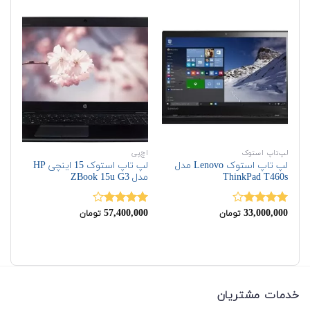
لپ‌تاپ استوک
اچ‌پی
دل
لپ تاپ استوک Lenovo مدل
لپ تاپ استوک 15 اینچی HP
ThinkPad T460s
مدل ZBook 15u G3
510
00
57,400,000
33,000,000
نمره
نمره
نم
تومان
تومان
00
4.00
از 5
4.00
از 5
از 
خدمات مشتریان