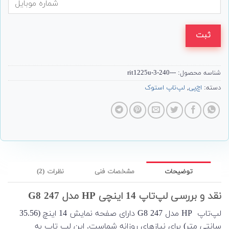
ثبت
شناسه محصول:
---240-3-rit1225u
دسته:
اچ‌پی
,
لپ‌تاپ استوک
توضیحات
مشخصات فنی
نظرات (2)
نقد و بررسی لپ‌تاپ 14 اینچی HP مدل 247 G8
لپ‌تاپ HP مدل 247 G8 دارای صفحه نمایش 14 اینچ (35.56
سانتی متر) برای نیازهای روزانه شماست. این لپ تاپ به