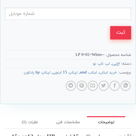
ثبت
شناسه محصول:
--LP 9=01=White
دسته:
اچ‌پی
,
لپ تاپ نو
برچسب:
خرید لبتاپ
,
لبتاب amd
,
لپتاپ 15 اینچی
,
لپتاپ hp رادئون
توضیحات
مشخصات فنی
نظرات (1)