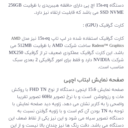
دستگاه 15s-eq اچ پی دارای حافظه هیبریدی با ظرفیت 256GB
SSD NVME می باشد که قابلیت ارتقاء نیز دارد.
کارت گرافیک (GPU) :
کارت گرافیک استفاده شده در لپ تاپ 15s-eq نیز مدل
AMD
ساخت شرکت AMD با ظرفیت 512MB می
Radeon™ Graphics
باشد. این کارت گرافیک عملکردی ضعیف تر از گرافیک MX250
شرکت NVIDIA دارد و فقط برای امور گرافیکی 2 بعدی سبک
مناسب است.
صفحه نمایش لبتاب اچپی
صفحه نمایش 15.6 اینچی دستگاه از نوع FHD TN با روکش
مات و رزولوشن است و با نرخ تصویر 60Hz تصویر تقریبا
واضحی را به کاربر نشان می دهد. زاویه دید صفحه نمایش با
توجه به TN بودن آن کم است و با زاویه گرفتن نسبت به
دستگاه تصویر سیاه می شود و این نیز یکی از نقاط ضعف این
دستگاه می باشد. دقت رنگ ها نیز چندان بالا نیست و از این