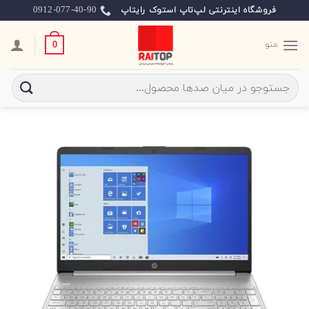
Ski
0912-077-40-90
فروشگاه اینترنتی لپ‌تاپ استوک رایتاپ
t
conten
منو
0
جستجو
برای: