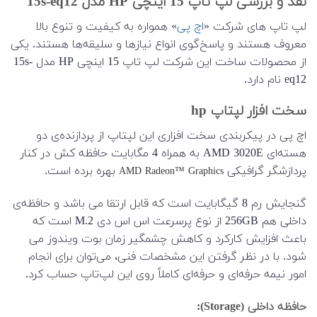
نقد و بررسی لپ تاپ 15 اینچی HP مدل 15s-eq12
لپ ‌تاپ‌ های شرکت «
اچ ‌پی
» همواره به کیفیت و تنوع بالا
معروف هستند و پاسخ‌گوی انواع نیازها و سلیقه‌ها هستند. یکی
از محصولات ساخت این شرکت لپ تاپ 15 اینچی HP مدل 15s-
eq12 نام دارد.
سخت افزار لپتاپ hp
اچ ‌پی در پیکربندی سخت‌ افزاری این لپتاپ از پردازنده‌‌ی دو
هسته‌ای AMD 3020E به همراه 4 مگابایت حافظه کش در کنار
پردازشگر گرافیکی
بهره برده است.
AMD Radeon™ Graphics
گنجایش رم 8 گیگابایت است که قابل ارتقا می باشد و حافظه‌ی
داخلی هم 256GB از نوع پرسرعت اس اس دی M.2 است که
باعث افزایش کارکرد و کاهش چشمگیر زمان بوت ویندوز می
شود. با در نظر گرفتن این مشخصات فنی، می‌توان برای انجام
امور نیمه‌ حرفه‌ای و حرفه‌ای کاملاً روی این لپ‌تاپ حساب کرد.
حافظه داخلی (Storage)
: