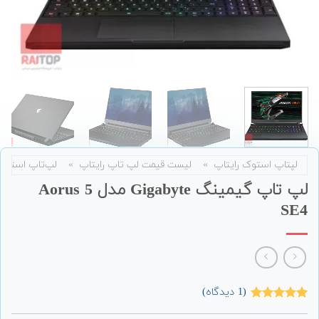
لپتاپ استوک رایتاپ
»
لیست قیمت لپ تاپ رایتاپ
»
لپ‌تاپ استوک
لپ تاپ گیمینگ Gigabyte مدل Aorus 5
SE4
(
1
دیدگاه)
1
امتیاز
5.00