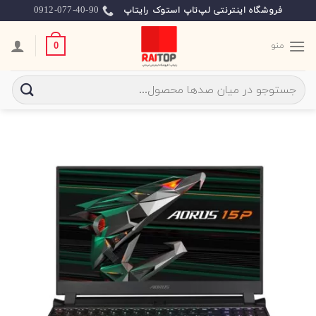
Ski
0912-077-40-90
فروشگاه اینترنتی لپ‌تاپ استوک رایتاپ
t
conten
منو
0
جستجو
برای: