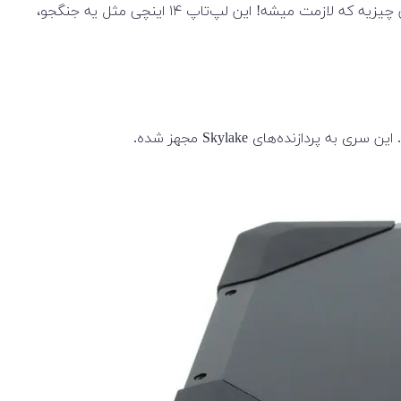
اگه دنبال یه لپ‌تاپ مقاوم و همه‌فن‌حریف برای شرایط سخت کاری هستی، لپ تاپ نظامی Dell مدل Latitude 5414 Rugged دقیقا همون چیزیه که لازمت میشه! این لپ‌تاپ ۱۴ اینچی مثل یه جنگجو،