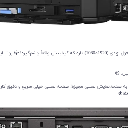
ه که Latitude 14 5414 در برخی کانفیگ‌ها به صفحه‌نمایش لمسی مجهزه! صفحه لمسی خی
 ✍️🎯