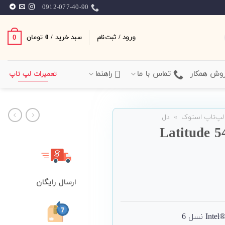
0912-077-40-90
ورود / ثبت‌نام
سبد خرید /
0
0
تومان
وش همکار
تماس با ما
راهنما
تعمیرات لپ تاپ
لپ‌تاپ استوک
»
دل
ظامی Dell مدل Latitude 5414
ارسال رایگان
نسل 6