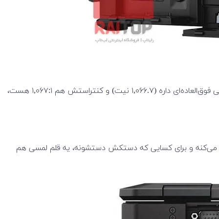
صفحه‌نمایش لمسی مات این لپ‌تاپ یه پنل ۱۴ اینچی با رزولوشن فول اچ‌دی (1920×1080) داره که کیفیتش واقعاً چشم‌گیره! 🤩 روشنایی فوق‌العاده‌ای داره (۱,۰۶۶.۷ نیت) و کنتراستش هم ۱,۰۶۷:۱ هست،
لی سریع و دقیق کار می‌کنه و برای کسایی که دستکش دستشونه، یه قلم لمسی هم