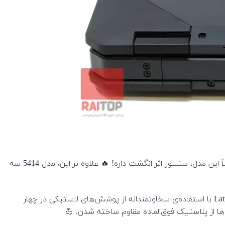
لپ‌تاپ Latitude 14 5404 و Latitude 14 5414 از نظر طراحی فرقی با هم ندارن، اما یه سری تفاوت‌های کوچیک توی امکاناتشون هست. مثلاً این مدل، سنسور اثر انگشت داره! 🔥 علاوه بر این، مدل 5414 سه
یکی از بزرگ‌ترین تفاوت‌های این لپ‌تاپ با مدل‌های معمولی تجاری، بدنه و متریال‌های به‌کاررفته توی ساختشه. 🛡️ لپ‌تاپ Latitude Rugged با استفاده‌ی سخاوتمندانه از پوشش‌های لاستیکی در چهار
ا از پلاستیک فوق‌العاده مقاوم ساخته شدن. 💪