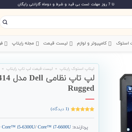
تا 7 روز مهلت تست بی قید و شرط و دوماه گارانتی رایگان
ت استوک
‌ کامپیوتر و لوازم
‌ لیست قیمت
‌ مجله رایتاپ
فر
لپتاپ استوک رایتاپ
»
لیست قیمت لپ تاپ رایتاپ
»
لپ تاپ ن
Rugged
(
1
دیدگاه)
1
امتیاز
5.00
از 5 امتیاز
مشتری
پردازنده: Intel®
Core™ i7-6600U
/
Core™ i5-6300U