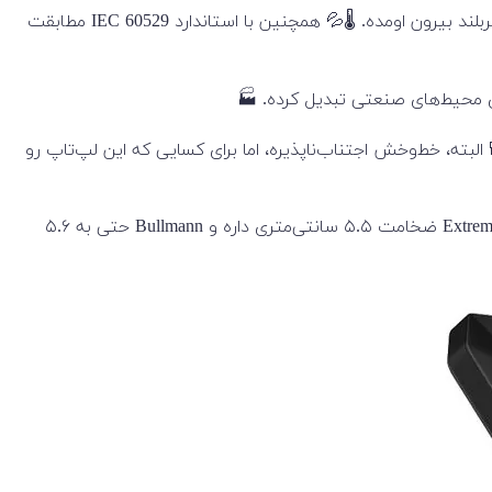
این مدل، مثل سری Extreme، استاندارد نظامی MIL-STD-810G رو پاس کرده، یعنی از تست‌های سختگیرانه‌ی سقوط، رطوبت، دما و… سربلند بیرون اومده. 🌡️💦 همچنین با استاندارد IEC 60529 مطابقت
رای محیط‌های صنعتی تبدیل کرده. 🏭
بته، خط‌وخش اجتناب‌ناپذیره، اما برای کسایی که این لپ‌تاپ رو
وزن این مدل 3 کیلوگرمه، که خب سبک محسوب نمی‌شه. 📏 ضخامتش بدون درپوش‌های لاستیکی ۴.۵ سانتی‌متره، در حالی که مدل Extreme ضخامت ۵.۵ سانتی‌متری داره و Bullmann حتی به ۵.۶