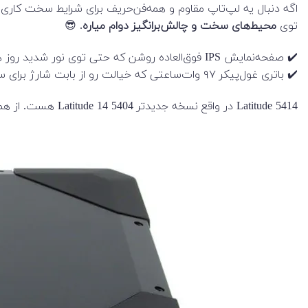
توی
محیط‌های سخت و چالش‌برانگیز دوام میاره
. 😎
✔️ صفحه‌نمایش IPS فوق‌العاده روشن که حتی توی نور شدید روز هم وضوح عالی داره! 🌞🖥
✔️ باتری غول‌پیکر ۹۷ وات‌ساعتی که خیالت رو از بابت شارژ برای ساعت‌های طولانی راحت می‌کنه. 🔋🚀
Latitude 5414 در واقع نسخه جدیدتر Latitude 14 5404 هست. از همون بدنه مقاوم قبلی استفاده می‌کنه، اما سخت‌افزارش ارتقا پیدا کرده. این سری به پردازنده‌های Skylake مجهز شده.