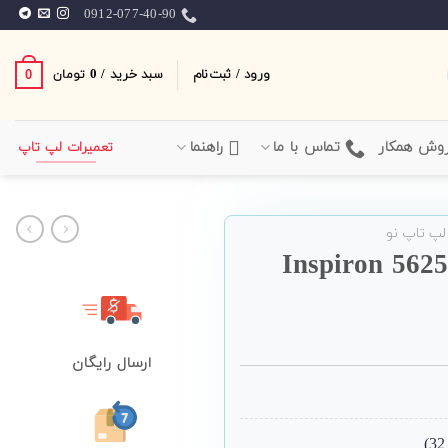
0912-077-40-90
ورود / ثبت‌نام
سبد خرید /
0
0
تومان
وش همکار
تماس با ما
راهنما
تعمیرات لپ تاپ
لپ تاپ نو
ارسال رایگان