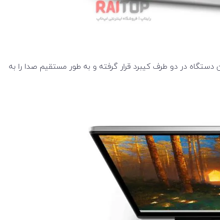
 های باکیفیت Waves MaxxAudio® Pro لذت ببرید. بلندگو های قوی این دستگاه در دو طرف کیبرد قرار گرفته و به طور مستقیم صدا را به