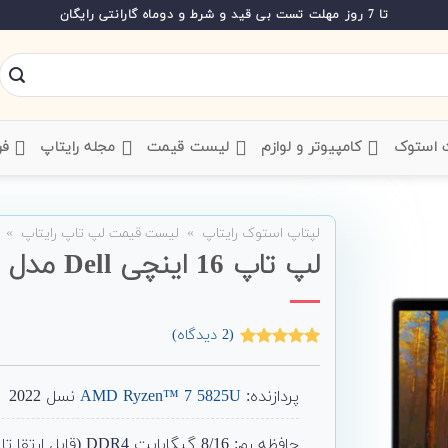
تا 7 روز مهلت تست بی قید و شرط و دوماه گارانتی رایگان
ت استوک
‌ کامپیوتر و لوازم
‌ لیست قیمت
‌ مجله رایتاپ
فر
لپتاپ استوک رایتاپ
»
لیست قیمت لپ تاپ رایتاپ
»
لپ تاپ 16 اینچی Dell مدل Inspiron 5625
(
2
دیدگاه)
2
امتیاز
5.00
از 5 امتیاز
مشتری
پردازنده:
AMD Ryzen™ 7 5825U
نسل 2022
حافظه رم: 8/16 گیگابایت DDR4 (قابل ارتقا تا 32)