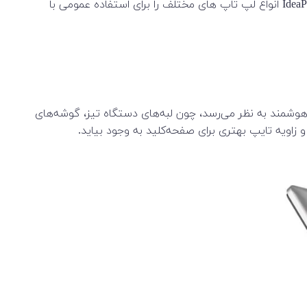
لپ تاپ 16 اینچی Dell مدل Inspiron 5625 که با نام Inspiron 16 (AMD) نیز شناخه می‌شود. برند Dell Inspiron هم مثل سری IdeaPad Lenovo انواع لپ تاپ های مختلف را برای استفاده عمومی با
کاملاً هوشمند به نظر می‌رسد، چون لبه‌های دستگاه تیز، گوشه‌های
اویه تایپ بهتری برای صفحه‌کلید به وجود بیاید.