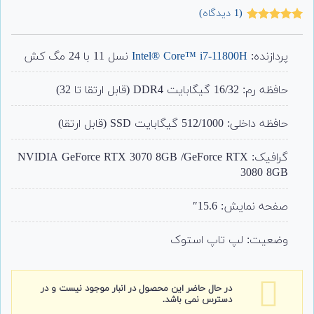
(
1
دیدگاه)
1
امتیاز
5.00
از 5 امتیاز
مشتری
پردازنده:
Intel® Core™ i7-11800H
نسل 11 با 24 مگ کش
حافظه رم: 16/32 گیگابایت DDR4 (قابل ارتقا تا 32)
حافظه داخلی: 512/1000 گیگابایت SSD (قابل ارتقا)
گرافیک: NVIDIA GeForce RTX 3070 8GB /GeForce RTX
3080 8GB
صفحه نمایش: 15.6″
وضعیت: لپ تاپ استوک
در حال حاضر این محصول در انبار موجود نیست و در
دسترس نمی باشد.