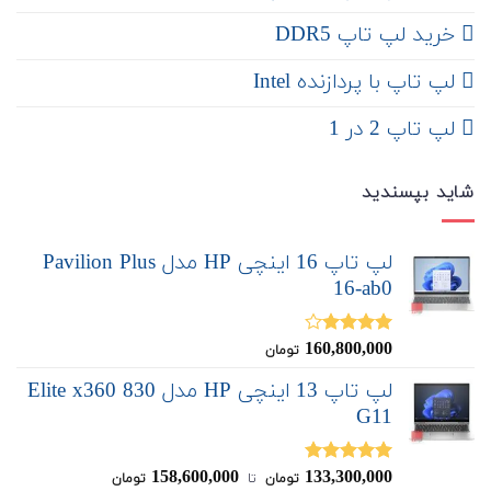
خرید لپ تاپ DDR5
لپ تاپ با پردازنده Intel
لپ تاپ 2 در 1
شاید بپسندید
لپ تاپ 16 اینچی HP مدل Pavilion Plus
16-ab0
160,800,000
نمره
تومان
4.00
از 5
لپ تاپ 13 اینچی HP مدل Elite x360 830
G11
158,600,000
133,300,000
نمره
5.00
تومان
‌ تا ‌
تومان