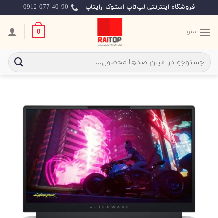
Ski
0912-077-40-90
فروشگاه اینترنتی لپ‌تاپ استوک رایتاپ
t
conten
منو
0
جستجو
برای: