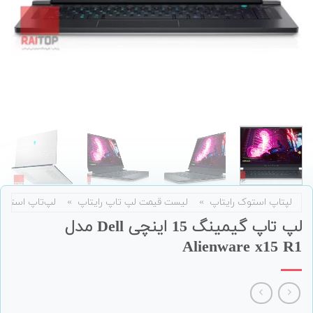
لپتاپ استوک رایتاپ
»
لیست قیمت لپ تاپ رایتاپ
»
لپ‌تاپ استوک
لپ تاپ گیمینگ 15 اینچی Dell مدل
Alienware x15 R1