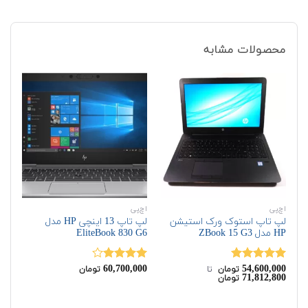
محصولات مشابه
اچ‌پی
اچ‌پی
دل
لپ تاپ استوک ورک استیشن
لپ تاپ 13 اینچی HP مدل
HP مدل ZBook 15 G3
EliteBook 830 G6
510
60,700,000
54,600,000
نمره
5.00
نمره
تومان
‌ تا ‌
تومان
71,812,800
تومان
از 5
4.00
از 5
00
نم
00