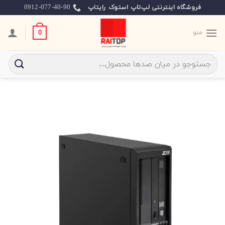
Ski
0912-077-40-90
فروشگاه اینترنتی لپ‌تاپ استوک رایتاپ
t
conten
منو
0
جستجو
برای: