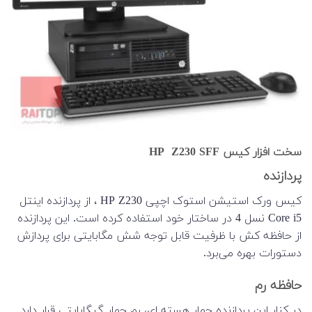
سخت افزار کیس HP Z230 SFF
پردازنده
کیس ورک استیشن استوک اچپی HP Z230 ، از پردازنده اینتل
Core i5 نسل 4 در ساختار خود استفاده کرده است. این پردازنده
از حافظه کش با ظرفیت قابل توجه شش مگابایتی برای پردازش
دستورات بهره می‌برد.
حافظه رم
در کنار این پردازنده چهار هسته ای، رم چهار گیگابایتی قرار دارد