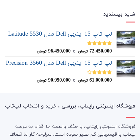
شاید بپسندید
لپ تاپ 15 اینچی Dell مدل Latitude 5530
96,450,000
72,450,000
نمره
5.00
تومان
‌ تا ‌
تومان
از 5
لپ تاپ 15 اینچی Dell مدل Precision 3560
90,950,000
61,000,000
نمره
تومان
‌ تا ‌
تومان
4.00
از 5
فروشگاه اینترنتی رایتاپ، بررسی ، خرید و انتخاب لپ‌تاپ
فروشگاه اینترنتی رایتاپ، با حذف واسطه ها اقدام به عرضه
لپتاپ با قیمتهایی کم نظیر نموده است. سرلوحه کار ما انصاف