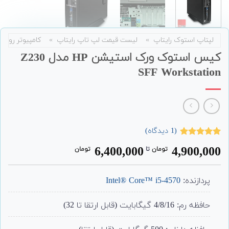
لپتاپ استوک رایتاپ
»
لیست قیمت لپ تاپ رایتاپ
»
کامپیوتر رومی
کیس استوک ورک استیشن HP مدل Z230
SFF Workstation
(
1
دیدگاه)
1
امتیاز
5.00
6,400,000
4,900,000
تومان
‌ تا ‌
تومان
از 5 امتیاز
مشتری
پردازنده:
Intel® Core™ i5-4570
حافظه رم: 4/8/16 گیگابایت (قابل ارتقا تا 32)