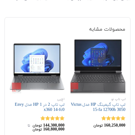
محصولات مشابه
لپ تاپ نو
اچ‌پی
دل
لپ تاپ گیمینگ HP مدل Victus
لپ تاپ 2 در 1 HP مدل Envy
535
x360 14-fc0
15-fa 12700h 3050
00
144,300,000
160,250,000
نمره
5.00
نمره
5.00
نم
تومان
تومان
‌ تا ‌
160,800,000
تومان
از 5
از 5
از 