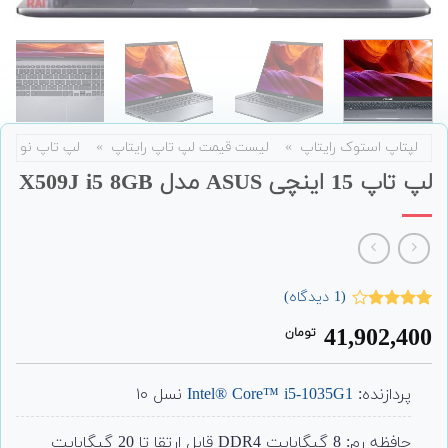
لپتاپ استوک رایتاپ
»
لیست قیمت لپ تاپ رایتاپ
»
لپ تاپ نو
لپ تاپ 15 اینچی ASUS مدل X509J i5 8GB
(
1
دیدگاه)
1
امتیاز
41,902,400
تومان
4.00
از 5
امتیاز
مشتری
پردازنده:
Intel® Core™ i5-1035G1
نسل ۱۰
حافظه رم: 8 گیگابایت DDR4 قابل ارتقا تا 20 گیگابایت