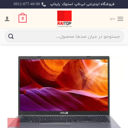
Ski
0912-077-40-90
فروشگاه اینترنتی لپ‌تاپ استوک رایتاپ
t
conten
منو
0
جستجو
برای: