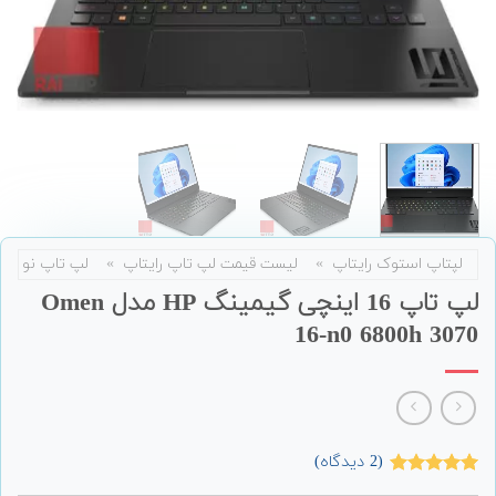
لپتاپ استوک رایتاپ
»
لیست قیمت لپ تاپ رایتاپ
»
لپ تاپ نو
لپ تاپ 16 اینچی گیمینگ HP مدل Omen
16-n0 6800h 3070
(
2
دیدگاه)
2
امتیاز
5.00