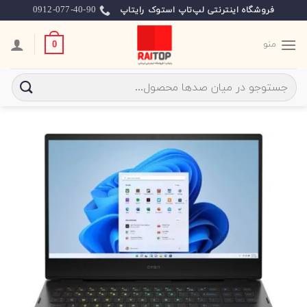
Ski
0912-077-40-90
فروشگاه اینترنتی لپ‌تاپ استوک رایتاپ
t
conten
منو
0
جستجو
برای: