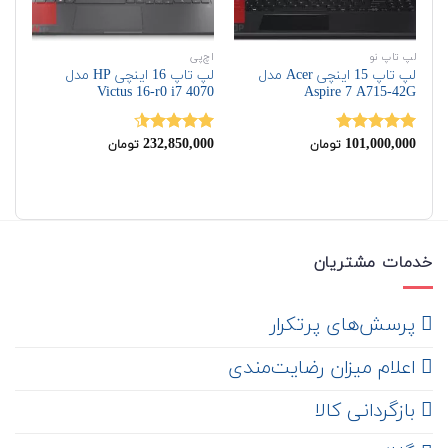
لپ تاپ نو
اچ‌پی
اچ‌
لپ تاپ 15 اینچی Acer مدل
لپ تاپ 16 اینچی HP مدل
G9
Victus 16-r0 i7 4070
Aspire 7 A715-42G
00
232,850,000
101,000,000
نمره
5.00
نمره
4.50
نم
تومان
تومان
از 5
از 5
00
خدمات مشتریان
‌ پرسش‌های پرتکرار
اعلام میزان رضایت‌مندی
‌ بازگردانی کالا