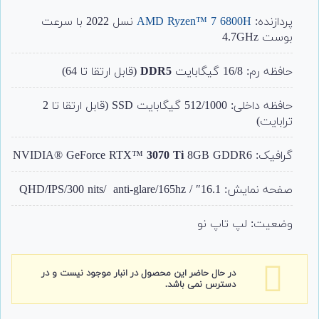
از 5 امتیاز
مشتری
پردازنده:
AMD Ryzen™ 7 6800H
نسل 2022 با سرعت
بوست 4.7GHz
حافظه رم: 16/8 گیگابایت
DDR5
(قابل ارتقا تا 64)
حافظه داخلی: 512/1000 گیگابایت SSD (قابل ارتقا تا 2
ترابایت)
گرافیک: NVIDIA® GeForce RTX™
8GB GDDR6
3070 Ti
صفحه نمایش: 16.1″ / QHD/IPS/300 nits/ anti-glare/165hz
وضعیت: لپ تاپ نو
در حال حاضر این محصول در انبار موجود نیست و در
دسترس نمی باشد.