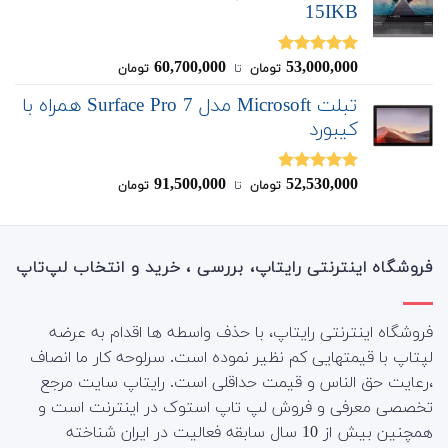
15IKB
60,700,000
53,000,000
نمره
5.00
تومان
‌ تا ‌
تومان
از 5
تبلت Microsoft مدل Surface Pro 7 همراه با
کیبورد
91,500,000
52,530,000
نمره
4.83
تومان
‌ تا ‌
تومان
از 5
فروشگاه اینترنتی رایتاپ، بررسی ، خرید و انتخاب لپ‌تاپ
فروشگاه اینترنتی رایتاپ، با حذف واسطه ها اقدام به عرضه
لپتاپ با قیمتهایی کم نظیر نموده است. سرلوحه کار ما انصاف
،رعایت حق الناس و قیمت حداقلی است. رایتاپ سایت مرجع
تخصصی معرفی و فروش لپ تاپ استوک در اینترنت است و
همچنین بیش از 10 سال سابقه فعالیت در ایران شناخته