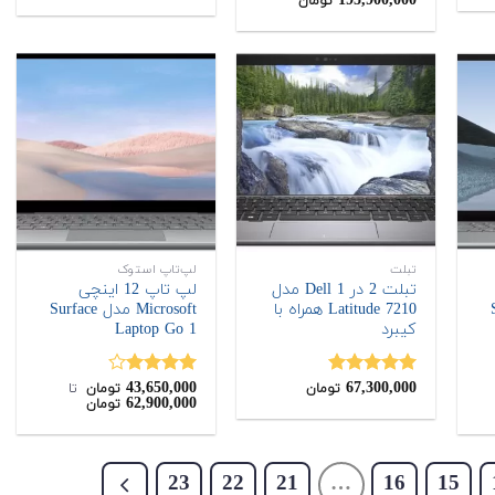
195,900,000
تومان
از 5
4.00
از 5
تبلت
لپ‌تاپ استوک
تبلت 2 در 1 Dell مدل
لپ تاپ 12 اینچی
Su
Latitude 7210 همراه با
Microsoft مدل Surface
کیبرد
Laptop Go 1
43,650,000
67,300,000
نمره
5.00
نمره
تومان
تومان
‌ تا ‌
62,900,000
تومان
از 5
4.00
از 5
23
22
21
…
16
15