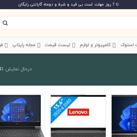
تا 7 روز مهلت تست بی قید و شرط و دوماه گارانتی رایگان
ت استوک
‌ کامپیوتر و لوازم
‌ لیست قیمت
‌ مجله رایتاپ
فر
درحال نمایش 241 تا 260 از 457 کالا