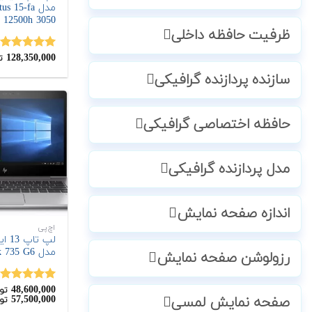
مدل us 15-fa
12500h 3050
ظرفیت حافظه داخلی
128,350,000
نمره
5.00
ت
از 5
سازنده پردازنده گرافیکی
حافظه اختصاصی گرافیکی
مدل پردازنده گرافیکی
اندازه صفحه نمایش
اچ‌پی
مدل EliteBook 735 G6
رزولوشن صفحه نمایش
48,600,000
نمره
5.00
تو
57,500,000
صفحه نمایش لمسی
تو
از 5