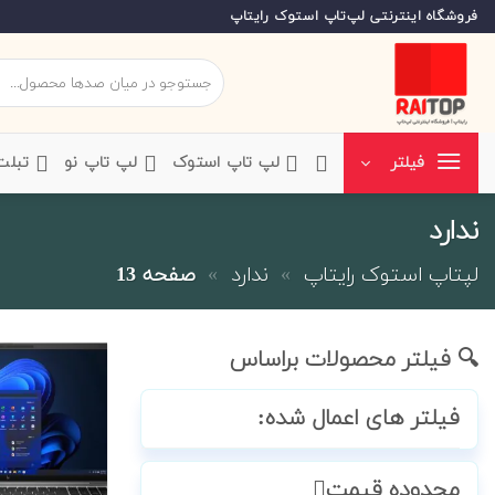
Ski
فروشگاه اینترنتی لپ‌تاپ استوک رایتاپ
t
conten
جستجو
برای:
‌لپ تاپ استوک
‌لپ تاپ نو
‌ تبل
فیلتر
ندارد
لپتاپ استوک رایتاپ
»
ندارد
»
صفحه 13
🔍 فیلتر محصولات براساس
فیلتر های اعمال شده:
محدوده قیمت