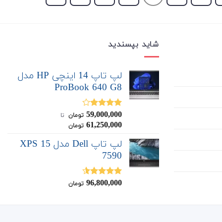
شاید بپسندید
لپ تاپ 14 اینچی HP مدل
ProBook 640 G8
59,000,000
نمره
تومان
‌ تا ‌
4.00
از 5
61,250,000
تومان
لپ تاپ Dell مدل XPS 15
7590
96,800,000
نمره
4.50
تومان
از 5