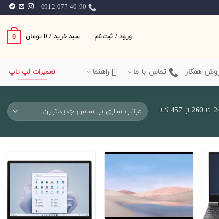
0912-077-40-90
ورود / ثبت‌نام
سبد خرید /
0
0
تومان
وش همکار
تماس با ما
راهنما
تعمیرات لپ تاپ
Sorted
by
latest