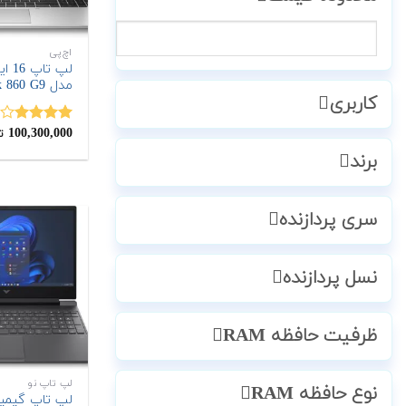
اچ‌پی
مدل EliteBook 860 G9
کاربری
100,300,000
نمره
ت
4.00
از 5
برند
سری پردازنده
نسل پردازنده
ظرفیت حافظه RAM
لپ تاپ نو
نوع حافظه RAM