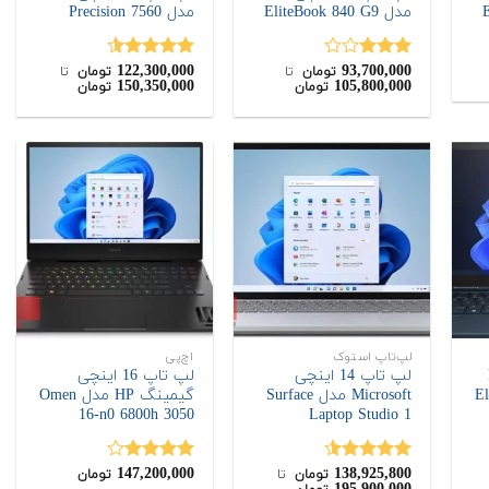
مدل EliteBook 840 G9
مدل Precision 7560
122,300,000
93,700,000
نمره
نمره
4.50
تومان
‌ تا ‌
تومان
‌ تا ‌
150,350,000
105,800,000
تومان
تومان
3.00
از
از 5
5
لپ‌تاپ استوک
اچ‌پی
H
لپ تاپ 14 اینچی
لپ تاپ 16 اینچی
Microsoft مدل Surface
گیمینگ HP مدل Omen
16-n0 6800h 3050
Laptop Studio 1
147,200,000
138,925,800
نمره
4.50
نمره
تومان
‌ تا ‌
تومان