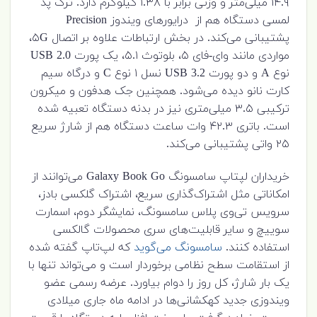
۱۴.۹ میلی‌متر و وزنی برابر با ۱.۳۸ کیلوگرم دارد. ترک پد
لمسی دستگاه هم از درایورهای ویندوز Precision
پشتیبانی می‌کند. در بخش ارتباطات علاوه بر اتصال ۵G،
مواردی مانند وای-فای ۵، بلوتوث ۵.۱، یک پورت USB 2.0
نوع A و دو پورت USB 3.2 نسل ۱ نوع C و درگاه سیم
کارت نانو دیده می‌شود. همچنین جک هدفون و میکرون
ترکیبی ۳.۵ میلی‌متری نیز در بدنه‌ دستگاه تعبیه شده
است. باتری ۴۲.۳ وات ساعت دستگاه هم از شارژ سریع
۲۵ واتی پشتیبانی می‌کند.
خریداران لپتاپ سامسونگ Galaxy Book Go می‌توانند از
امکاناتی مثل اشتراک‌گذاری سریع، اشتراک گلکسی بادز،
سرویس تی‌وی پلاس سامسونگ، نمایشگر دوم، اسمارت
سوییچ و سایر قابلیت‌های سری محصولات گالکسی
استفاده کنند.
سامسونگ می‌گوید
که لپ‌تاپ گفته شده
از استقامت سطح نظامی برخوردار است و می‌تواند تنها با
یک بار شارژ، کل روز را دوام بیاورد. عرضه‌ رسمی عضو
ویندوزی جدید کهکشانی‌ها در ادامه‌ ماه جاری میلادی