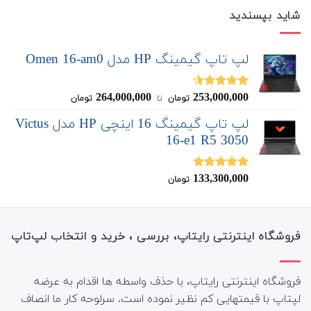
شاید بپسندید
لپ تاپ گیمینگ HP مدل Omen 16-am0
264,000,000
253,000,000
نمره
4.50
تومان
‌ تا ‌
تومان
از 5
لپ تاپ گیمینگ 16 اینچی HP مدل Victus
16-e1 R5 3050
133,300,000
نمره
5.00
تومان
از 5
فروشگاه اینترنتی رایتاپ، بررسی ، خرید و انتخاب لپ‌تاپ
فروشگاه اینترنتی رایتاپ، با حذف واسطه ها اقدام به عرضه
لپتاپ با قیمتهایی کم نظیر نموده است. سرلوحه کار ما انصاف