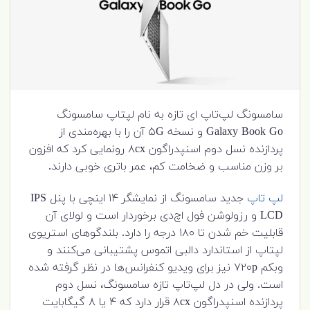
سامسونگ لپ‌تاپ‌ ای تازه به نام لپتاپ سامسونگ
Galaxy Book Go و نسخه ۵G آن را با بهره‌مندی از
پردازنده نسل دوم اسنپدراگون ۸cx رونمایی کرد که افزون
بر وزن مناسب و ضخامت کم، عمر باتری خوبی دارند.
لپ تاپ
جدید سامسونگ از نمایشگر ۱۴ اینچی با پنل IPS
LCD و رزولوشن فول اچ‌دی برخوردار است و لولای آن
قابلیت خم شدن تا ۱۸۰ درجه را دارد. بلندگوهای استریوی
لپتاپ از استاندارد دالبی اتموس پشتیبانی می‌کنند و
وبکم ۷۲۰p نیز برای ویدیو کنفرانس‌ها در نظر گرفته شده
است. ولی در دل لپ‌تاپ تازه سامسونگ، نسل دوم
پردازنده‌ اسنپدراگون ۸cx قرار دارد که ۴ یا ۸ گیگابایت