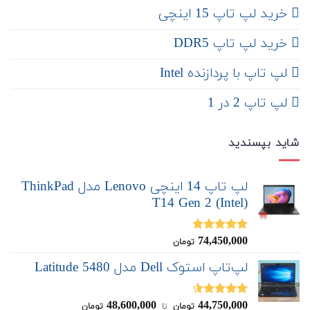
‌‌ خرید لپ تاپ 15 اینچی
خرید لپ تاپ DDR5
لپ تاپ با پردازنده Intel
لپ تاپ 2 در 1
شاید بپسندید
لپ تاپ 14 اینچی Lenovo مدل ThinkPad
T14 Gen 2 (Intel)
74,450,000
نمره
4.75
تومان
از 5
لپ‌تاپ استوک Dell مدل Latitude 5480
48,600,000
44,750,000
نمره
4.50
تومان
‌ تا ‌
تومان