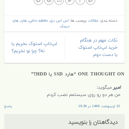
دسته بندی:
مقالات
برچسب ها:
اس اس دی
,
حافظه داخلی
,
هارد
,
هارد
دیسک
نکات مهم در هنگام
لپ‌تاپ استوک بخریم یا
خرید لپ‌تاپ استوک
نه؟ چرا نو نخریم؟
یا دست دوم
ONE THOUGHT ON “
هارد SSD یا HDD؟
”
امیر
میگوید:
من هر دو رو روی سیستمم نصب کردم
21 اردیبهشت 1400 در 19:36
پاسخ
دیدگاهتان را بنویسید