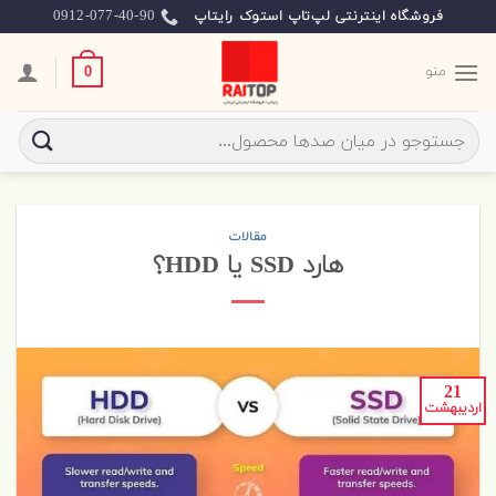
Skip
0912-077-40-90
فروشگاه اینترنتی لپ‌تاپ استوک رایتاپ
to
content
منو
0
جستجو
برای:
مقالات
هارد SSD یا HDD؟
21
اردیبهشت