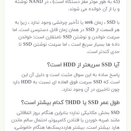
(که به طور موثر مغز دستگاه است) ، در NAND نوشته
و یا از آن خوانده می شوند.
با SSD ، زمان seek یا تأخیر چرخشی وجود ندارد ، زیرا به
هر قسمت از SSD در همان زمان قابل دسترسی است. اما
سرعت خواندن و نوشتن SSD نامتقارن است: خواندن
داده ها بسیار سریع است ، اما سرعت نوشتن SSD تا
حدی کندتر است.
آیا SSD سریعتر از HDD است؟
پاسخ ساده به این سوال مثبت است و دلیل آن این
است که SSD سرعت فوق العاده ای نسبت به HDD دارد
چون تاخیری در آن وجود ندارد.
طول عمر SSD یا HDD؟ کدام بیشتر است؟
SSD بخش مکانیکی ندارد؛ بنابراین هنگام بروز اتفاقاتی
مانند ضربه خوردن یا افتادن کامپیوتر، احتمال سالم ماندن
هارد بیشتر است. بیشتر هارددیسک‌ها هنگام خاموشی،