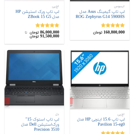
ایسوس
اچ‌پی
لپ تاپ گیمینگ Asus مدل
لپ تاپ ورک استیشن HP
ROG Zephyrus G14 5900HS
مدل ZBook 15 G5
86,000,000
160,800,000
نمره
4.67
نمره
5.00
تومان
تومان
‌ تا ‌
91,500,000
تومان
از 5
از 5
اچ‌پی
دل
لپ تاپ 15.6 اینچی HP مدل
لپ تاپ استوک 15″
Pavilion 15-eg0
ورک‌استیشن Dell مدل
Precision 3510