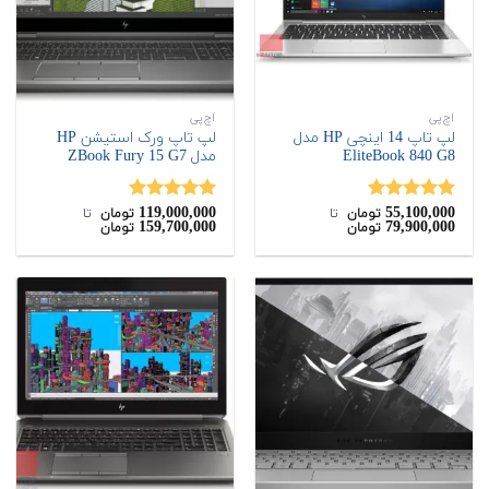
اچ‌پی
اچ‌پی
لپ تاپ 14 اینچی HP مدل
لپ تاپ ورک استیشن HP
EliteBook 840 G8
مدل ZBook Fury 15 G7
119,000,000
55,100,000
نمره
5.00
نمره
5.00
تومان
‌ تا ‌
تومان
‌ تا ‌
159,700,000
79,900,000
تومان
تومان
از 5
از 5