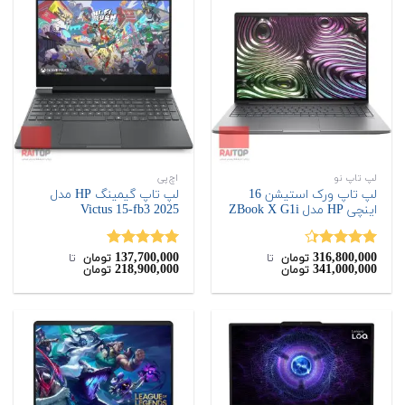
لپ تاپ نو
اچ‌پی
لپ تاپ ورک استیشن 16
لپ تاپ گیمینگ HP مدل
اینچی HP مدل ZBook X G1i
Victus 15-fb3 2025
137,700,000
316,800,000
نمره
4.33
نمره
5.00
تومان
‌ تا ‌
تومان
‌ تا ‌
218,900,000
341,000,000
تومان
تومان
از 5
از 5