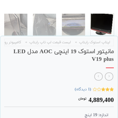
لپتاپ استوک رایتاپ
»
لیست قیمت لپ تاپ رایتاپ
»
کامپیوتر رومی
مانیتور استوک 19 اینچی AOC مدل LED
V19 plus
(
1
دیدگاه)
1
امتیاز
4,889,400
تومان
3.00
از
5
امتیاز
مشتری
اندازه: 19 اینچ