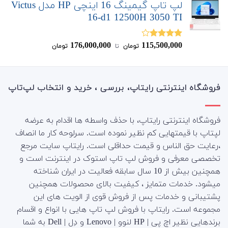
لپ تاپ گیمینگ 16 اینچی HP مدل Victus
16-d1 12500H 3050 TI
176,000,000
115,500,000
نمره
تومان
‌ تا ‌
تومان
4.00
از 5
فروشگاه اینترنتی رایتاپ، بررسی ، خرید و انتخاب لپ‌تاپ
فروشگاه اینترنتی رایتاپ، با حذف واسطه ها اقدام به عرضه
لپتاپ با قیمتهایی کم نظیر نموده است. سرلوحه کار ما انصاف
،رعایت حق الناس و قیمت حداقلی است. رایتاپ سایت مرجع
تخصصی معرفی و فروش لپ تاپ استوک در اینترنت است و
همچنین بیش از 10 سال سابقه فعالیت در ایران شناخته
میشود. خدمات متمایز ، کیفیت بالای محصولات همچنین
پشتیبانی و خدمات پس از فروش قوی از الویت های این
مجموعه است.
رایتاپ با فروش لپ تاپ هایی با انواع و اقسام
برندهایی نظیر اچ پی | HP لنوو | Lenovo و دِل | Dell به شما