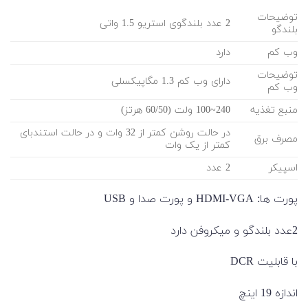
توضیحات
2 عدد بلندگوی استریو 1.5 واتی
بلندگو
وب کم
دارد
توضیحات
دارای وب کم 1.3 مگاپیکسلی
وب کم
منبع تغذیه
240~100 ولت (60/50 هرتز)
در حالت روشن کمتر از 32 وات و در حالت استندبای
مصرف برق
کمتر از یک وات
اسپیکر
2 عدد
پورت ها: HDMI-VGA و پورت صدا و USB
2عدد بلندگو و میکروفن دارد
با قابلیت DCR
اندازه 19 اینچ