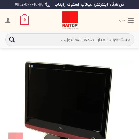
Ski
0912-077-40-90
فروشگاه اینترنتی لپ‌تاپ استوک رایتاپ
t
conten
منو
0
جستجو
برای: