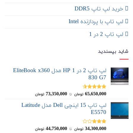
خرید لپ تاپ DDR5
لپ تاپ با پردازنده Intel
لپ تاپ 2 در 1
شاید بپسندید
لپ تاپ 2 در 1 HP مدل EliteBook x360
830 G7
73,350,000
65,650,000
نمره
4.50
تومان
‌ تا ‌
تومان
از 5
لپ تاپ 15 اینچی Dell مدل Latitude
E5570
44,750,000
34,300,000
نمره
تومان
‌ تا ‌
تومان
3.00
از