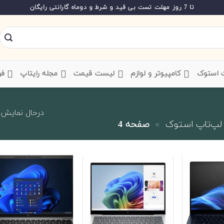
تا 7 روز مهلت تست بی قید و شرط و دوماه گارانتی رایگان
ت استوک
‌ کامپیوتر و لوازم
‌ لیست قیمت
‌ مجله رایتاپ
فر
درحال نمایش 61 تا 80 از 438 کال
لپ‌تاپ استوک
»
صفحه 4