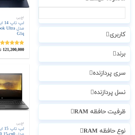
اچ‌پی
مدل k Ultra
کاربری
G1q
121,200,000
نمره
5.00
ت
برند
از 5
سری پردازنده
نسل پردازنده
ظرفیت حافظه RAM
اچ‌پی
نوع حافظه RAM
مدل Envy x360 15-cp0