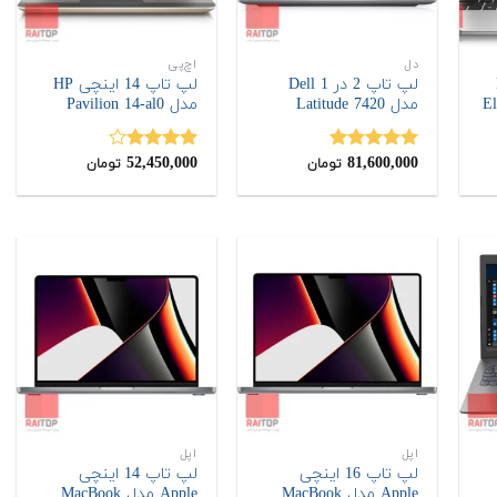
دل
اچ‌پی
H
لپ تاپ 2 در 1 Dell
لپ تاپ 14 اینچی HP
مدل Latitude 7420
مدل Pavilion 14-al0
52,450,000
81,600,000
نمره
5.00
نمره
تومان
تومان
از 5
4.00
از 5
اپل
اپل
لپ تاپ 16 اینچی
لپ تاپ 14 اینچی
Apple مدل MacBook
Apple مدل MacBook