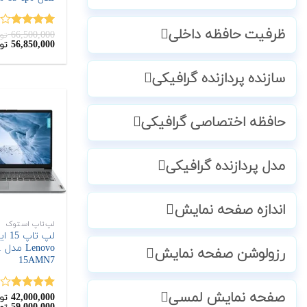
ظرفیت حافظه داخلی
66,500,000
نمره
تو
قیمت
56,850,000
تو
4.00
از 5
اصلی:
66,500,000
تومان
سازنده پردازنده گرافیکی
بود.
حافظه اختصاصی گرافیکی
مدل پردازنده گرافیکی
اندازه صفحه نمایش
لپ‌تاپ استوک
لپ تاپ
o
رزولوشن صفحه نمایش
15AMN7
صفحه نمایش لمسی
42,000,000
نمره
تو