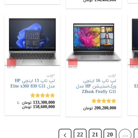
134,400,000
تومان
از 5
از 5
54,65
.
اچ‌پی
اچ‌پی
H
لپ تاپ 16 اینچی
لپ تاپ 13 اینچی HP
ورک‌استیشن HP مدل
مدل Elite x360 830 G11
ZBook Firefly G11
133,300,000
نمره
5.00
تومان
‌ تا ‌
158,600,000
تومان
200,200,000
از 5
نمره
5.00
تومان
از 5
22
21
20
…