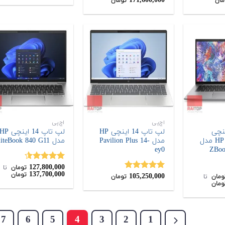
171,600,000
مان
تومان
از 5
0,000
67,000,000
تومان
تومان
بود.
اچ‌پی
اچ‌پی
 14 اینچی
لپ تاپ 14 اینچی HP
لپ تاپ 14 اینچی P
ورک‌استیشن HP مدل
مدل Pavilion Plus 14-
مدل EliteBook 840 G11
ey0
ZBoo
127,800,000
نمره
4.50
تومان
‌ تا ‌
137,700,000
تومان
105,250,000
از 5
نمره
5.00
ومان
‌ تا ‌
تومان
ومان
از 5
7
6
5
4
3
2
1