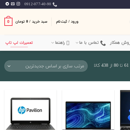
0912-077-40-90
ورود / ثبت‌نام
سبد خرید /
0
0
تومان
وش همکار
تماس با ما
راهنما
تعمیرات لپ تاپ
Sorted
ا
by
latest