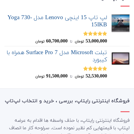
لپ تاپ 15 اینچی Lenovo مدل Yoga 730-
15IKB
60,700,000
53,000,000
نمره
5.00
تومان
‌ تا ‌
تومان
از 5
تبلت Microsoft مدل Surface Pro 7 همراه با
کیبورد
91,500,000
52,530,000
نمره
4.83
تومان
‌ تا ‌
تومان
از 5
فروشگاه اینترنتی رایتاپ، بررسی ، خرید و انتخاب لپ‌تاپ
فروشگاه اینترنتی رایتاپ، با حذف واسطه ها اقدام به عرضه
لپتاپ با قیمتهایی کم نظیر نموده است. سرلوحه کار ما انصاف