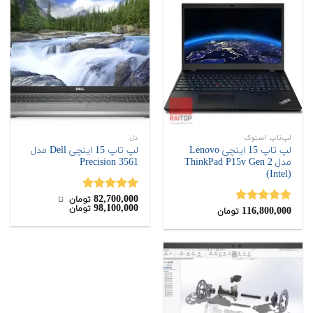
لپ‌تاپ استوک
دل
لپ تاپ 15 اینچی Lenovo
لپ تاپ 15 اینچی Dell مدل
مدل ThinkPad P15v Gen 2
Precision 3561
(Intel)
82,700,000
نمره
5.00
تومان
‌ تا ‌
98,100,000
تومان
116,800,000
از 5
نمره
5.00
تومان
از 5