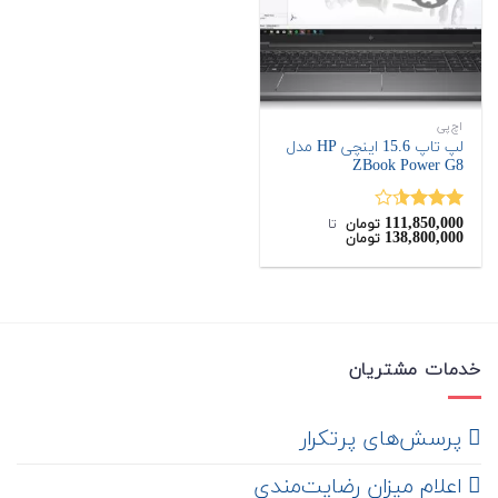
اچ‌پی
لپ تاپ 15.6 اینچی HP مدل
ZBook Power G8
111,850,000
نمره
تومان
‌ تا ‌
138,800,000
تومان
3.50
از
5
خدمات مشتریان
‌ پرسش‌های پرتکرار
اعلام میزان رضایت‌مندی