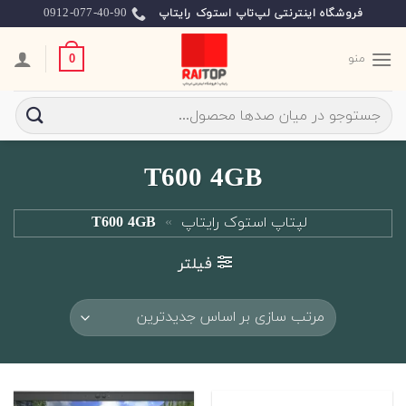
Ski
0912-077-40-90
فروشگاه اینترنتی لپ‌تاپ استوک رایتاپ
t
conten
منو
0
جستجو
برای:
T600 4GB
لپتاپ استوک رایتاپ
»
T600 4GB
فیلتر