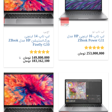
لپ تاپ نو
اچ‌پی
لپ تاپ 16 اینچی HP مدل
لپ تاپ 14 اینچی
ZBook Power G11
ورک‌استیشن HP مدل ZBook
Firefly G10
253,000,000
نمره
4.89
تومان
از 5
149,800,000
نمره
5.00
تومان
‌ تا ‌
183,162,100
تومان
از 5