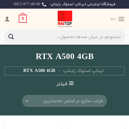
Ski
0912-077-40-90
فروشگاه اینترنتی لپ‌تاپ استوک رایتاپ
t
conten
منو
0
جستجو
برای:
RTX A500 4GB
لپتاپ استوک رایتاپ
»
RTX A500 4GB
فیلتر