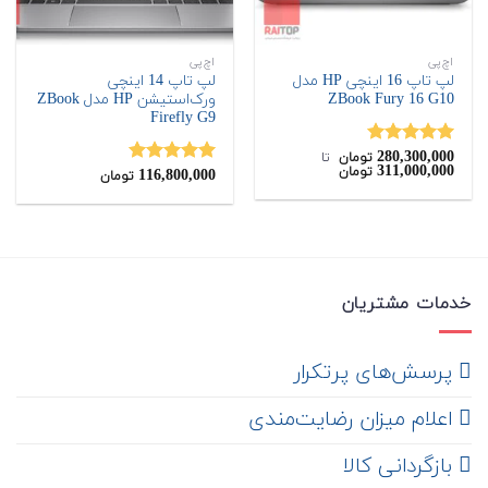
اچ‌پی
اچ‌پی
لپ تاپ 16 اینچی HP مدل
لپ تاپ 14 اینچی
ZBook Fury 16 G10
ورک‌استیشن HP مدل ZBook
Firefly G9
280,300,000
نمره
5.00
تومان
‌ تا ‌
311,000,000
تومان
از 5
116,800,000
نمره
5.00
تومان
از 5
خدمات مشتریان
‌ پرسش‌های پرتکرار
اعلام میزان رضایت‌مندی
‌ بازگردانی کالا