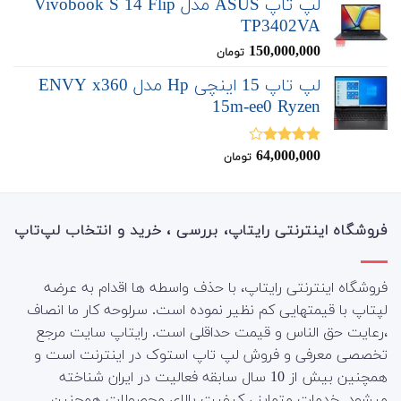
لپ تاپ ASUS مدل Vivobook S 14 Flip
TP3402VA
150,000,000
تومان
لپ تاپ 15 اینچی Hp مدل ENVY x360
15m-ee0 Ryzen
64,000,000
نمره
تومان
4.00
از 5
فروشگاه اینترنتی رایتاپ، بررسی ، خرید و انتخاب لپ‌تاپ
فروشگاه اینترنتی رایتاپ، با حذف واسطه ها اقدام به عرضه
لپتاپ با قیمتهایی کم نظیر نموده است. سرلوحه کار ما انصاف
،رعایت حق الناس و قیمت حداقلی است. رایتاپ سایت مرجع
تخصصی معرفی و فروش لپ تاپ استوک در اینترنت است و
همچنین بیش از 10 سال سابقه فعالیت در ایران شناخته
میشود. خدمات متمایز ، کیفیت بالای محصولات همچنین