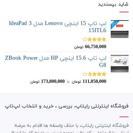
شاید بپسندید
لپ تاپ 15 اینچی Lenovo مدل IdeaPad 3
15ITL6
66,750,000
نمره
تومان
4.00
از 5
لپ تاپ 15.6 اینچی HP مدل ZBook Power
G8
173,800,000
111,850,000
نمره
تومان
‌ تا ‌
تومان
3.50
از
5
فروشگاه اینترنتی رایتاپ، بررسی ، خرید و انتخاب لپ‌تاپ
فروشگاه اینترنتی رایتاپ، با حذف واسطه ها اقدام به عرضه
لپتاپ با قیمتهایی کم نظیر نموده است. سرلوحه کار ما انصاف