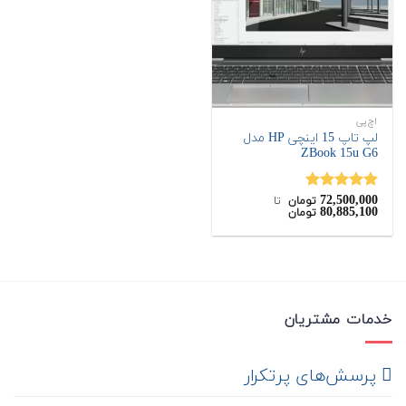
اچ‌پی
لپ تاپ 15 اینچی HP مدل
ZBook 15u G6
72,500,000
نمره
5.00
تومان
‌ تا ‌
80,885,100
تومان
از 5
خدمات مشتریان
‌ پرسش‌های پرتکرار