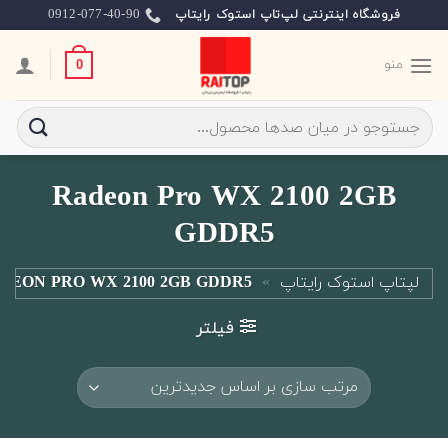
Ski
0912-077-40-90
فروشگاه اینترنتی لپ‌تاپ استوک رایتاپ
t
conten
منو
0
جستجو
برای:
Radeon Pro WX 2100 2GB
GDDR5
لپتاپ استوک رایتاپ
»
DEON PRO WX 2100 2GB GDDR5
فیلتر