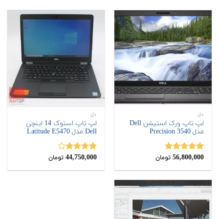
دل
دل
لپ تاپ ورک استیشن Dell
لپ تاپ استوک 14 اینچی
مدل Precision 3540
Dell مدل Latitude E5470
44,750,000
56,800,000
نمره
5.00
نمره
تومان
تومان
از 5
4.00
از 5