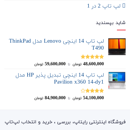
لپ تاپ 2 در 1
شاید بپسندید
لپ تاپ 14 اینچی Lenovo مدل ThinkPad
T490
59,600,000
48,600,000
نمره
5.00
تومان
‌ تا ‌
تومان
از 5
لپ تاپ 14 اینچی تبدیل پذیر HP مدل
Pavilion x360 14-dy1
84,900,000
54,100,000
نمره
تومان
‌ تا ‌
تومان
4.00
از 5
فروشگاه اینترنتی رایتاپ، بررسی ، خرید و انتخاب لپ‌تاپ