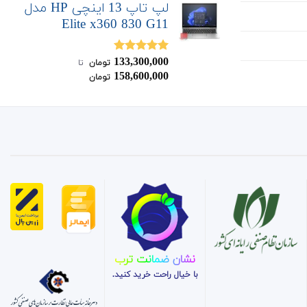
لپ تاپ 13 اینچی HP مدل
Elite x360 830 G11
133,300,000
نمره
5.00
تومان
‌ تا ‌
از 5
158,600,000
تومان
نشان ضمانت ترب
با خیال راحت خرید کنید.