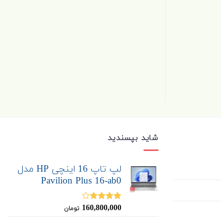
شاید بپسندید
لپ تاپ 16 اینچی HP مدل
Pavilion Plus 16-ab0
160,800,000
نمره
تومان
4.00
از 5