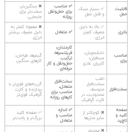
✅ مناسب
❌ سنگین‌تر،
قابلیت
✅ بسیار سبک
برای حمل‌ونقل
سخت‌تر برای
حمل
و قابل حمل
روزانه
جابجایی
✅ بالا به دلیل
❌ معمولا کمتر به
باتری
مصرف کم‌تر
✅ متعادل
دلیل مصرف بیشتر
انرژی
انرژی
کارمندان،
دانشجویان،
فریلنسرها،
مناسب
گیمرها، طراحان،
مسافران،
ترکیب
برای
کارهای سنگین
کاربران عادی
حمل‌ونقل و کار
حرفه‌ای
اغلب
سخت‌افزار
سخت‌افزار
گزینه‌های قوی‌تر با
متعادل،
سخت‌افزار
متوسط،
پردازنده و کارت
مناسب برای
محدودیت در
گرافیک قوی‌تر
کارهای روزانه
کارت گرافیک
صفحه
✅ اندازه
❌ کوچکتر از
✅ صفحه کلید
کلید و
مناسب و
سایر مدل‌ها
بزرگ‌تر و راحت‌تر
تاچ‌پد
متعادل
❌ محدود