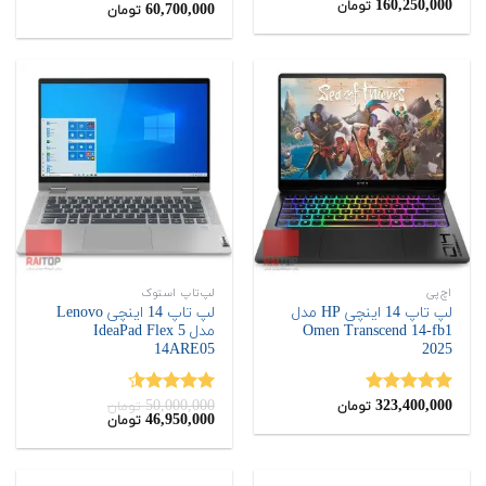
160,250,000
تومان
از 5
60,700,000
نمره
تومان
4.00
از 5
اچ‌پی
لپ‌تاپ استوک
لپ تاپ 14 اینچی HP مدل
لپ تاپ 14 اینچی Lenovo
Omen Transcend 14-fb1
مدل IdeaPad Flex 5
14ARE05
2025
50,000,000
323,400,000
نمره
5.00
نمره
4.50
تومان
تومان
قیمت
قیمت
46,950,000
تومان
از 5
از 5
اصلی:
فعلی:
46,950,000
50,000,000
تومان
تومان.
بود.