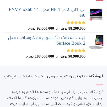
لپ تاپ 2 در 1 HP مدل ENVY x360 14-
es0
92,600,000
88,200,000
نمره
5.00
تومان
‌ تا ‌
تومان
از 5
تبلت استوک 15 اینچی مایکروسافت مدل
Surface Book 2
108,000,000
90,900,000
نمره
4.75
تومان
‌ تا ‌
تومان
از 5
فروشگاه اینترنتی رایتاپ، بررسی ، خرید و انتخاب لپ‌تاپ
فروشگاه اینترنتی رایتاپ، با حذف واسطه ها اقدام به عرضه
لپتاپ با قیمتهایی کم نظیر نموده است. سرلوحه کار ما انصاف
،رعایت حق الناس و قیمت حداقلی است. رایتاپ سایت مرجع