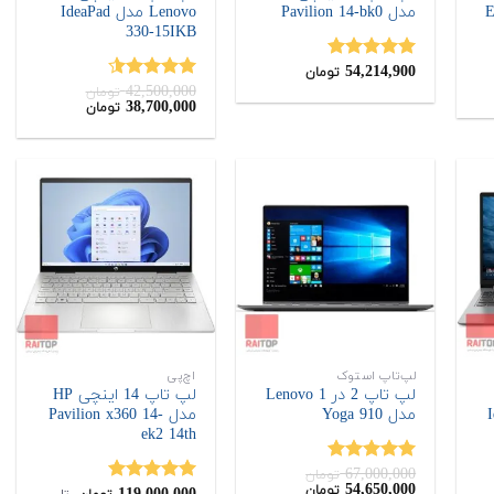
مدل Pavilion 14-bk0
Lenovo مدل IdeaPad
330-15IKB
54,214,900
نمره
5.00
تومان
از 5
42,500,000
نمره
4.50
تومان
قیمت
قیمت
38,700,000
تومان
از 5
56,85
اصلی:
فعلی:
.
38,700,000
42,500,000
تومان
تومان.
بود.
لپ‌تاپ استوک
اچ‌پی
لپ تاپ 2 در 1 Lenovo
لپ تاپ 14 اینچی HP
Id
مدل Yoga 910
مدل Pavilion x360 14-
ek2 14th
67,000,000
نمره
5.00
تومان
قیمت
قیمت
54,650,000
تومان
از 5
نمره
5.00