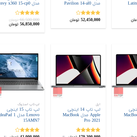
مدل Pavilion 14-al0
مدل Envy x360 15-cp0
66,500,000
52,450,000
نمره
نمره
مان
تومان
تومان
قیمت
قیمت
56,850,000
تومان
4.00
از 5
4.00
از 5
اصلی:
فعلی:
0,000
66,500,000
تومان
تومان
بود.
اپل
لپ‌تاپ استوک
 16 اینچی
لپ تاپ 14 اینچی
لپ تاپ 15 اینچی
A مدل MacBook
Apple مدل MacBook
Lenovo مدل eaPad 1
15AMN7
Pro 2021
نمره
4.67
نمره