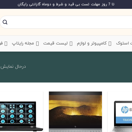
تا 7 روز مهلت تست بی قید و شرط و دوماه گارانتی رایگان
ت استوک
‌ کامپیوتر و لوازم
‌ لیست قیمت
‌ مجله رایتاپ
فر
درحال نمایش 41 تا 60 از 339 کال