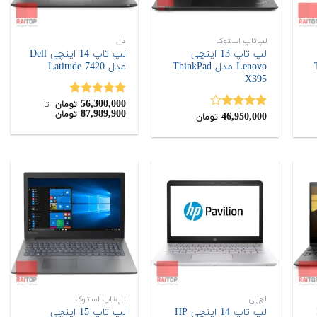
لپ‌تاپ استوک
دل
لپ تاپ 13 اینچی
لپ تاپ 14 اینچی Dell
T
Lenovo مدل ThinkPad
مدل Latitude 7420
X395
56,300,000
نمره
5.00
تومان
‌ تا ‌
87,989,900
تومان
46,950,000
از 5
نمره
تومان
4.00
از 5
اچ‌پی
لپ‌تاپ استوک
H
لپ تاپ 14 اینچی HP
لپ تاپ 15 اینچی