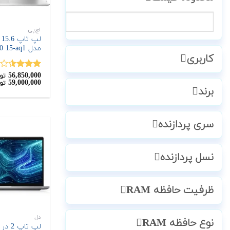
اچ‌پی
مدل Envy x360 15-aq1
کاربری
56,850,000
نمره
تو
59,000,000
تو
3.50
از
برند
5
سری پردازنده
نسل پردازنده
ظرفیت حافظه RAM
دل
نوع حافظه RAM