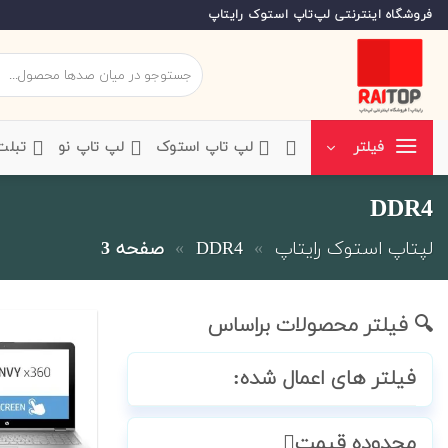
Ski
فروشگاه اینترنتی لپ‌تاپ استوک رایتاپ
t
conten
جستجو
برای:
‌لپ تاپ استوک
‌لپ تاپ نو
‌ تبل
فیلتر
DDR4
لپتاپ استوک رایتاپ
»
DDR4
»
صفحه 3
🔍 فیلتر محصولات براساس
فیلتر های اعمال شده:
محدوده قیمت