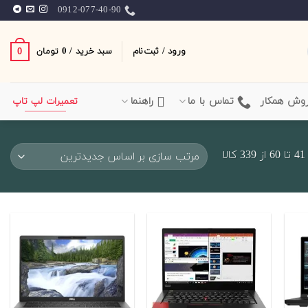
0912-077-40-90
ورود / ثبت‌نام
سبد خرید /
0
0
تومان
وش همکار
تماس با ما
راهنما
تعمیرات لپ تاپ
Sorted
ا
by
latest