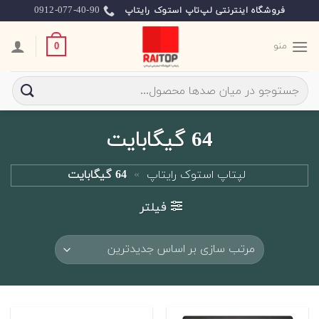
Ski
0912-077-40-90
فروشگاه اینترنتی لپ‌تاپ استوک رایتاپ
t
conten
منو
0
جستجو
برای:
64 گیگابایت
لپتاپ استوک رایتاپ
»
64 گیگابایت
فیلتر