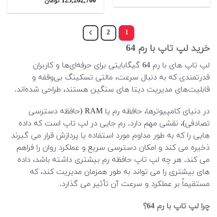
125,262,700
تومان
از 5
4.00
از 5
2
1
خرید لپ تاپ با رم 64
لپ تاپ های با رم 64 گیگابایتی برای حرفه‌ای‌ها و کاربران
قدرتمندی که به دنبال سرعت، مالتی تسکینگ بی‌وقفه و
قابلیت‌های مدیریت دیتا های سنگین هستند، طراحی شده‌اند.
در دنیای کامپیوترها، حافظه رم یا RAM (حافظه دسترسی
تصادفی)، نقشی مهم دارد. رم جایی در لپ تاپ است که داده
هایی را که به طور مداوم مورد استفاده یا پردازش قرار می گیرند
ذخیره می کند و امکان دسترسی سریع و عملکرد روان را فراهم
می کند. هر چه لپ تاپ حافظه رم بیشتری داشته باشد، داده
های بیشتری را می تواند به طور همزمان مدیریت کند، که
مستقیماً بر عملکرد و سرعت آن تأثیر می گذارد.
چرا لپ تاپ با رم 64؟