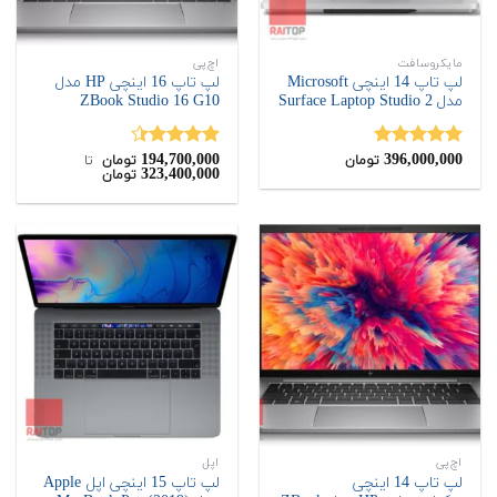
مایکروسافت
اچ‌پی
لپ تاپ 14 اینچی Microsoft
لپ تاپ 16 اینچی HP مدل
مدل Surface Laptop Studio 2
ZBook Studio 16 G10
194,700,000
396,000,000
نمره
5.00
نمره
4.40
تومان
تومان
‌ تا ‌
323,400,000
تومان
از 5
از 5
اچ‌پی
اپل
لپ تاپ 14 اینچی
لپ تاپ 15 اینچی اپل Apple