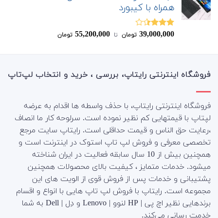
همراه با کیبورد
55,200,000
39,000,000
نمره
تومان
‌ تا ‌
تومان
3.40
از
5
فروشگاه اینترنتی رایتاپ، بررسی ، خرید و انتخاب لپ‌تاپ
فروشگاه اینترنتی رایتاپ، با حذف واسطه ها اقدام به عرضه
لپتاپ با قیمتهایی کم نظیر نموده است. سرلوحه کار ما انصاف
،رعایت حق الناس و قیمت حداقلی است. رایتاپ سایت مرجع
تخصصی معرفی و فروش لپ تاپ استوک در اینترنت است و
همچنین بیش از 10 سال سابقه فعالیت در ایران شناخته
میشود. خدمات متمایز ، کیفیت بالای محصولات همچنین
پشتیبانی و خدمات پس از فروش قوی از الویت های این
مجموعه است.
رایتاپ با فروش لپ تاپ هایی با انواع و اقسام
برندهایی نظیر اچ پی | HP لنوو | Lenovo و دِل | Dell به شما
خدمت رسانی می‌کند.