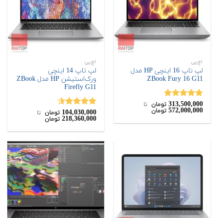
اچ‌پی
اچ‌پی
لپ تاپ 16 اینچی HP مدل
لپ تاپ 14 اینچی
ZBook Fury 16 G11
ورک‌استیشن HP مدل ZBook
Firefly G11
313,500,000
نمره
5.00
تومان
‌ تا ‌
572,000,000
تومان
از 5
104,030,000
نمره
4.50
تومان
‌ تا ‌
218,360,000
تومان
از 5