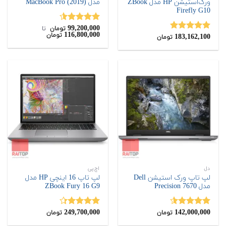
ورک‌استیشن HP مدل ZBook
مدل MacBook Pro (2019)
Firefly G10
99,200,000
نمره
4.50
تومان
‌ تا ‌
116,800,000
تومان
183,162,100
از 5
نمره
5.00
تومان
از 5
دل
اچ‌پی
لپ تاپ ورک استیشن Dell
لپ تاپ 16 اینچی HP مدل
مدل Precision 7670
ZBook Fury 16 G9
249,700,000
142,000,000
نمره
4.50
نمره
4.33
تومان
تومان
از 5
از 5