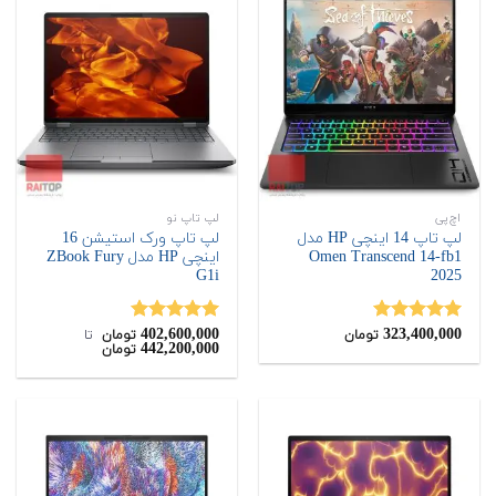
اچ‌پی
لپ تاپ نو
لپ تاپ 14 اینچی HP مدل
لپ تاپ ورک استیشن 16
Omen Transcend 14-fb1
اینچی HP مدل ZBook Fury
G1i
2025
402,600,000
323,400,000
نمره
5.00
نمره
5.00
تومان
تومان
‌ تا ‌
442,200,000
تومان
از 5
از 5