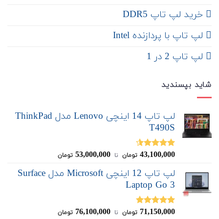
خرید لپ تاپ DDR5
لپ تاپ با پردازنده Intel
لپ تاپ 2 در 1
شاید بپسندید
لپ تاپ 14 اینچی Lenovo مدل ThinkPad
T490S
53,000,000
43,100,000
نمره
4.50
تومان
‌ تا ‌
تومان
از 5
لپ تاپ 12 اینچی Microsoft مدل Surface
Laptop Go 3
76,100,000
71,150,000
نمره
5.00
تومان
‌ تا ‌
تومان
از 5