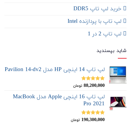
خرید لپ تاپ DDR5
لپ تاپ با پردازنده Intel
لپ تاپ 2 در 1
شاید بپسندید
لپ تاپ 14 اینچی HP مدل Pavilion 14-dv2
88,200,000
نمره
5.00
تومان
از 5
لپ تاپ 16 اینچی Apple مدل MacBook
Pro 2021
190,300,000
نمره
5.00
تومان
از 5