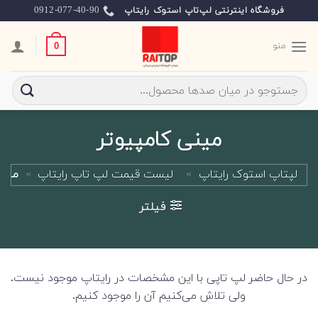
Ski
0912-077-40-90
فروشگاه اینترنتی لپ‌تاپ استوک رایتاپ
t
conten
منو
0
جستجو
برای:
مینی کامپیوتر
لپتاپ استوک رایتاپ
»
لیست قیمت لپ تاپ رایتاپ
»
مینی
فیلتر
در حال حاضر لپ تاپی با این مشخصات در رایتاپ موجود نیست.
ولی تلاش می‌کنیم آن را موجود کنیم.