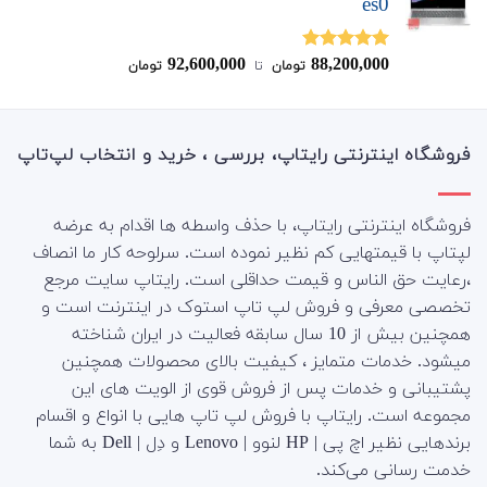
es0
92,600,000
88,200,000
نمره
5.00
تومان
‌ تا ‌
تومان
از 5
فروشگاه اینترنتی رایتاپ، بررسی ، خرید و انتخاب لپ‌تاپ
فروشگاه اینترنتی رایتاپ، با حذف واسطه ها اقدام به عرضه
لپتاپ با قیمتهایی کم نظیر نموده است. سرلوحه کار ما انصاف
،رعایت حق الناس و قیمت حداقلی است. رایتاپ سایت مرجع
تخصصی معرفی و فروش لپ تاپ استوک در اینترنت است و
همچنین بیش از 10 سال سابقه فعالیت در ایران شناخته
میشود. خدمات متمایز ، کیفیت بالای محصولات همچنین
پشتیبانی و خدمات پس از فروش قوی از الویت های این
مجموعه است.
رایتاپ با فروش لپ تاپ هایی با انواع و اقسام
برندهایی نظیر اچ پی | HP لنوو | Lenovo و دِل | Dell به شما
خدمت رسانی می‌کند.