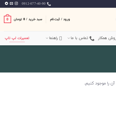
0912-077-40-90
ورود / ثبت‌نام
سبد خرید /
0
0
تومان
وش همکار
تماس با ما
راهنما
تعمیرات لپ تاپ
ن را موجود کنیم.