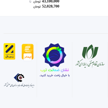
43,100,000
نمره
تومان
‌ تا ‌
4.00
از 5
52,028,700
تومان
نشان ضمانت ترب
با خیال راحت خرید کنید.