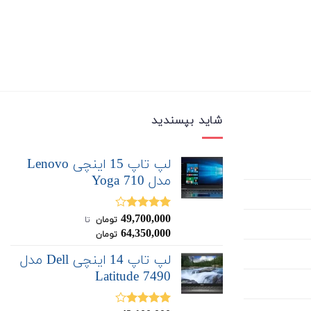
شاید بپسندید
لپ تاپ 15 اینچی Lenovo
مدل Yoga 710
49,700,000
نمره
تومان
‌ تا ‌
4.00
از 5
64,350,000
تومان
لپ تاپ 14 اینچی Dell مدل
Latitude 7490