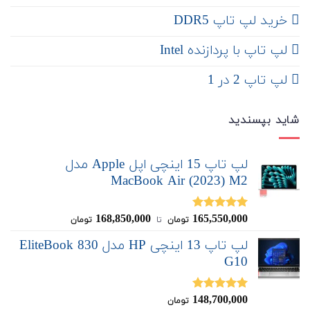
خرید لپ تاپ DDR5
لپ تاپ با پردازنده Intel
لپ تاپ 2 در 1
شاید بپسندید
لپ تاپ 15 اینچی اپل Apple مدل
MacBook Air (2023) M2
168,850,000
165,550,000
نمره
5.00
تومان
‌ تا ‌
تومان
از 5
لپ تاپ 13 اینچی HP مدل EliteBook 830
G10
148,700,000
نمره
5.00
تومان
از 5